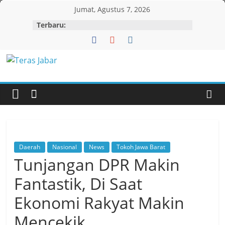
Skip
Jumat, Agustus 7, 2026
to
Terbaru:
content
Teras
Jabar
Daerah
Nasional
News
Tokoh Jawa Barat
Tunjangan DPR Makin
Fantastik, Di Saat
Ekonomi Rakyat Makin
Mencekik