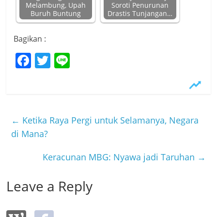
Melambung, Upah
Soroti Penurunan
Buruh Buntung
Drastis Tunjangan…
Bagikan :
F
T
Li
a
w
n
c
itt
e
e
er
b
←
Ketika Raya Pergi untuk Selamanya, Negara
o
di Mana?
o
Keracunan MBG: Nyawa jadi Taruhan
→
k
Leave a Reply