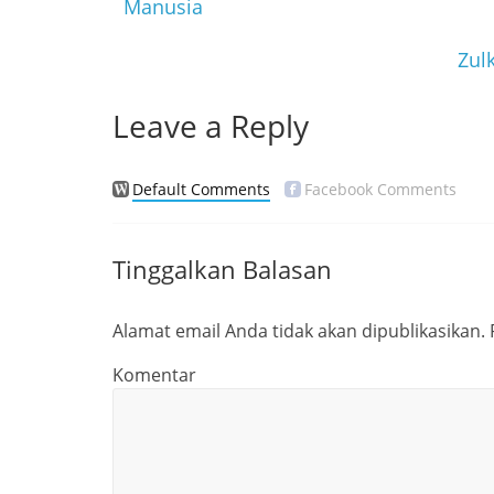
o
Manusia
o
Zul
k
Leave a Reply
Default Comments
Facebook Comments
Tinggalkan Balasan
Alamat email Anda tidak akan dipublikasikan.
Komentar