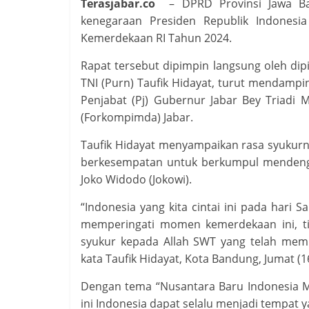
Terasjabar.co
– DPRD Provinsi Jawa Ba
kenegaraan Presiden Republik Indonesi
Kemerdekaan RI Tahun 2024.
Rapat tersebut dipimpin langsung oleh dip
TNI (Purn) Taufik Hidayat, turut mendampi
Penjabat (Pj) Gubernur Jabar Bey Triad
(Forkompimda) Jabar.
Taufik Hidayat menyampaikan rasa syukurn
berkesempatan untuk berkumpul mendenga
Joko Widodo (Jokowi).
“Indonesia yang kita cintai ini pada hari 
memperingati momen kemerdekaan ini, tid
syukur kepada Allah SWT yang telah mem
kata Taufik Hidayat, Kota Bandung, Jumat (1
Dengan tema “Nusantara Baru Indonesia M
ini Indonesia dapat selalu menjadi tempat