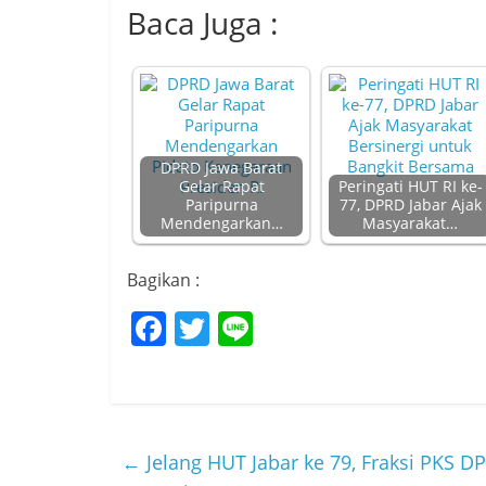
Baca Juga :
DPRD Jawa Barat
Gelar Rapat
Peringati HUT RI ke-
Paripurna
77, DPRD Jabar Ajak
Mendengarkan…
Masyarakat…
Bagikan :
F
T
Li
a
w
n
c
itt
e
e
er
b
←
Jelang HUT Jabar ke 79, Fraksi PKS 