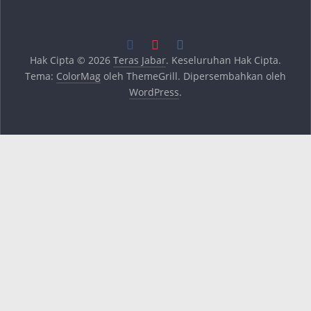
Hak Cipta © 2026
Teras Jabar
. Keseluruhan Hak Cipta.
Tema:
ColorMag
oleh ThemeGrill. Dipersembahkan oleh
WordPress
.