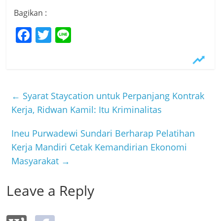
Bagikan :
F
T
Li
a
w
n
c
itt
e
e
er
b
←
Syarat Staycation untuk Perpanjang Kontrak
o
Kerja, Ridwan Kamil: Itu Kriminalitas
o
Ineu Purwadewi Sundari Berharap Pelatihan
k
Kerja Mandiri Cetak Kemandirian Ekonomi
Masyarakat
→
Leave a Reply