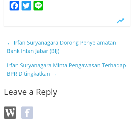
F
T
Li
a
w
n
c
itt
e
e
er
b
←
Irfan Suryanagara Dorong Penyelamatan
o
Bank Intan Jabar (BIJ)
o
Irfan Suryanagara Minta Pengawasan Terhadap
k
BPR Ditingkatkan
→
Leave a Reply