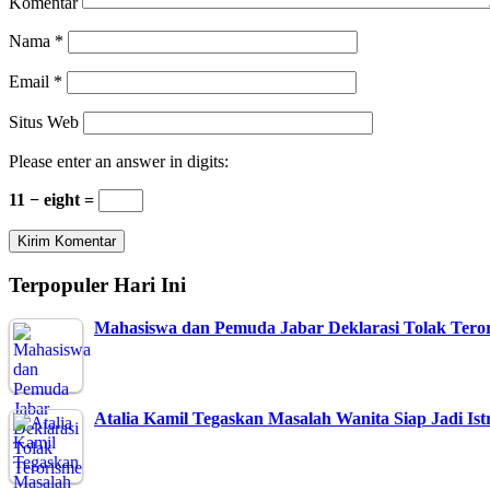
Komentar
Nama
*
Email
*
Situs Web
Please enter an answer in digits:
11 − eight =
Terpopuler Hari Ini
Mahasiswa dan Pemuda Jabar Deklarasi Tolak Tero
Atalia Kamil Tegaskan Masalah Wanita Siap Jadi Is