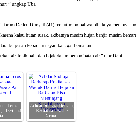
nur),” ungkap Uba.
itarum Deden Dimyati (41) menuturkan bahwa pihaknya menjaga sumb
 karena kalau hutan rusak, akibatnya musim hujan banjir, musim kemar
ara berpesan kepada masyarakat agar hemat air.
air, lebih baik dan bijak dalam pemanfaatan air,” ujar Deni.
rma Terus
Achdar Sudrajat Berharap
gai Destinasi
Revitalisasi Waduk
ata…
Darma…