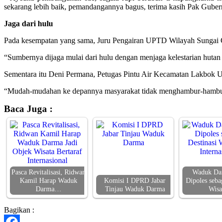
sekarang lebih baik, pemandangannya bagus, terima kasih Pak Guber
Jaga dari hulu
Pada kesempatan yang sama, Juru Pengairan UPTD Wilayah Sungai C
“Sumbernya dijaga mulai dari hulu dengan menjaga kelestarian hutan
Sementara itu Deni Permana, Petugas Pintu Air Kecamatan Lakbok Ut
“Mudah-mudahan ke depannya masyarakat tidak menghambur-hamburkan 
Baca Juga :
Pasca Revitalisasi, Ridwan
Waduk Da
Kamil Harap Waduk
Komisi I DPRD Jabar
Dipoles seba
Darma…
Tinjau Waduk Darma
Wis
Bagikan :