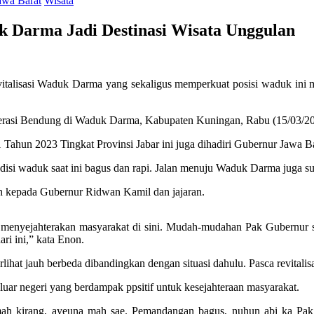
awa Barat
Wisata
 Darma Jadi Destinasi Wisata Unggulan
italisasi Waduk Darma yang sekaligus memperkuat posisi waduk ini m
perasi Bendung di Waduk Darma, Kabupaten Kuningan, Rabu (15/03/20
 Tahun 2023 Tingkat Provinsi Jabar ini juga dihadiri Gubernur Jawa 
 waduk saat ini bagus dan rapi. Jalan menuju Waduk Darma juga suda
h kepada Gubernur Ridwan Kamil dan jajaran.
enyejahterakan masyarakat di sini. Mudah-mudahan Pak Gubernur seha
i ini,” kata Enon.
rlihat jauh berbeda dibandingkan dengan situasi dahulu. Pasca revita
luar negeri yang berdampak ppsitif untuk kesejahteraan masyarakat.
mah kirang, ayeuna mah sae. Pemandangan bagus, nuhun abi ka Pak 