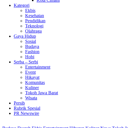
Kota Cimahi
Kategori
Ekbis
Kesehatan
Pendidikan
Teknologi
Olahraga
Gaya Hidup
Sosial
Budaya
Fashion
Hobi
Serba – Serbi
Entertainment
Event
Hikayat
Komunitas
Kuliner
Tokoh Jawa Barat
Wisata
Persib
Rubrik Spesial
PR Newswire