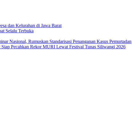
sa dan Kelurahan di Jawa Barat
at Selalu Terbuka
ar Nasional, Rumuskan Standarisasi Penanganan Kasus Pemurtadan
Siap Pecahkan Rekor MURI Lewat Festival Tunas Siliwangi 2026