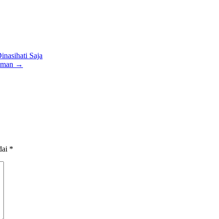
nasihati Saja
Zaman
→
dai
*