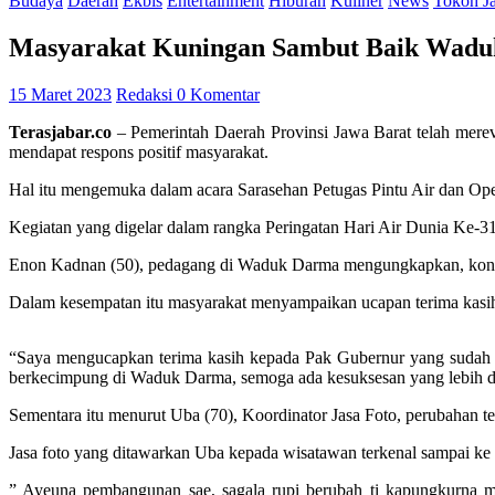
Budaya
Daerah
Ekbis
Entertainment
Hiburan
Kuliner
News
Tokoh J
Masyarakat Kuningan Sambut Baik Waduk
15 Maret 2023
Redaksi
0 Komentar
Terasjabar.co
– Pemerintah Daerah Provinsi Jawa Barat telah merev
mendapat respons positif masyarakat.
Hal itu mengemuka dalam acara Sarasehan Petugas Pintu Air dan O
Kegiatan yang digelar dalam rangka Peringatan Hari Air Dunia Ke-31
Enon Kadnan (50), pedagang di Waduk Darma mengungkapkan, kondisi
Dalam kesempatan itu masyarakat menyampaikan ucapan terima kasi
“Saya mengucapkan terima kasih kepada Pak Gubernur yang sudah m
berkecimpung di Waduk Darma, semoga ada kesuksesan yang lebih dar
Sementara itu menurut Uba (70), Koordinator Jasa Foto, perubahan te
Jasa foto yang ditawarkan Uba kepada wisatawan terkenal sampai ke 
” Ayeuna pembangunan sae, sagala rupi berubah ti kapungkurna 