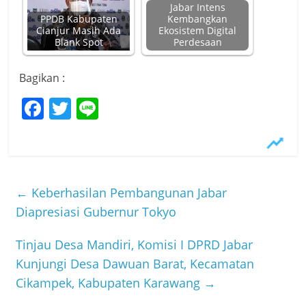
Jabar Intens
PPDB Kabupaten
Kembangkan
Cianjur Masih Ada
Ekosistem Digital
Blank Spot
Perdesaan
Bagikan :
F
T
Li
a
w
n
c
itt
e
e
er
b
←
Keberhasilan Pembangunan Jabar
o
Diapresiasi Gubernur Tokyo
o
Tinjau Desa Mandiri, Komisi I DPRD Jabar
k
Kunjungi Desa Dawuan Barat, Kecamatan
Cikampek, Kabupaten Karawang
→