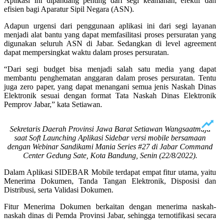
Aplikasi ini dipandang penting dari segi keamanan, efektif dan
efisien bagi Aparatur Sipil Negara (ASN).
Adapun urgensi dari penggunaan aplikasi ini dari segi layanan
menjadi alat bantu yang dapat memfasilitasi proses persuratan yang
digunakan seluruh ASN di Jabar. Sedangkan di level agreement
dapat mempersingkat waktu dalam proses persuratan.
“Dari segi budget bisa menjadi salah satu media yang dapat
membantu penghematan anggaran dalam proses persuratan. Tentu
juga zero paper, yang dapat menangani semua jenis Naskah Dinas
Elektronik sesuai dengan format Tata Naskah Dinas Elektronik
Pemprov Jabar,” kata Setiawan.
Sekretaris Daerah Provinsi Jawa Barat Setiawan Wangsaatmaja
saat Soft Launching Aplikasi Sidebar versi mobile bersamaan
dengan Webinar Sandikami Mania Series #27 di Jabar Command
Center Gedung Sate, Kota Bandung, Senin (22/8/2022).
Dalam Aplikasi SIDEBAR Mobile terdapat empat fitur utama, yaitu
Menerima Dokumen, Tanda Tangan Elektronik, Disposisi dan
Distribusi, serta Validasi Dokumen.
Fitur Menerima Dokumen berkaitan dengan menerima naskah-
naskah dinas di Pemda Provinsi Jabar, sehingga ternotifikasi secara