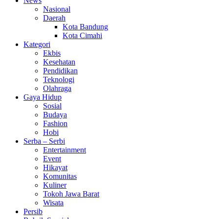
News
Nasional
Daerah
Kota Bandung
Kota Cimahi
Kategori
Ekbis
Kesehatan
Pendidikan
Teknologi
Olahraga
Gaya Hidup
Sosial
Budaya
Fashion
Hobi
Serba – Serbi
Entertainment
Event
Hikayat
Komunitas
Kuliner
Tokoh Jawa Barat
Wisata
Persib