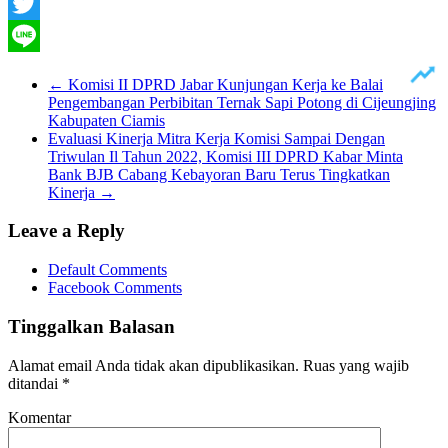
Facebook
Twitter
Line
←
Komisi II DPRD Jabar Kunjungan Kerja ke Balai
Pengembangan Perbibitan Ternak Sapi Potong di Cijeungjing
Kabupaten Ciamis
Evaluasi Kinerja Mitra Kerja Komisi Sampai Dengan
Triwulan Il Tahun 2022, Komisi III DPRD Kabar Minta
Bank BJB Cabang Kebayoran Baru Terus Tingkatkan
Kinerja
→
Leave a Reply
Default Comments
Facebook Comments
Tinggalkan Balasan
Alamat email Anda tidak akan dipublikasikan.
Ruas yang wajib
ditandai
*
Komentar