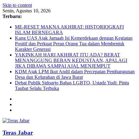
Skip to content
Senin, Agustus 10, 2026
Terbaru:
ME-RESET MAKNA AKHIRAT: HISTORIOGRAFI
ISLAM BERNEGARA
Kang UAS Ajak Jamaah Isi Kemerdekaan dengan Kegiatan
Positif dan Perkuat Peran Orang Tua dalam Membentuk
Karakter Generasi
YAKINKAH HARI AKHIRAT ITU ADA? BERAT
MENANGGUNG BEBAN KEDUSTAAN, APALAGI
JIKA DIBAWA SAMPAI AJAL MENJEMPUT
KDM Ajak LPM Ikut Andil dalam Percepatan Pembangunan
Desa dan Kelurahan di Jawa Barat
Debat Publik Sidoarjo Bahas LGBTQ, Ustadz Yudi: Pintu
Taubat Selalu Terbuka
Teras Jabar