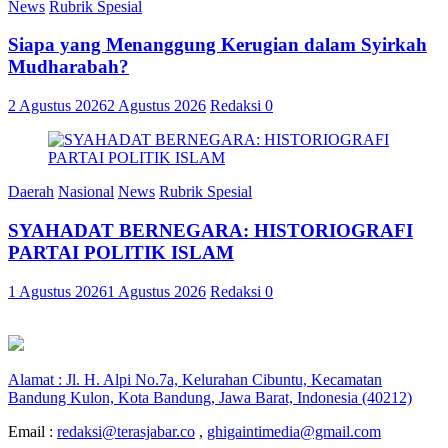
News
Rubrik Spesial
Siapa yang Menanggung Kerugian dalam Syirkah
Mudharabah?
2 Agustus 2026
2 Agustus 2026
Redaksi
0
Daerah
Nasional
News
Rubrik Spesial
SYAHADAT BERNEGARA: HISTORIOGRAFI
PARTAI POLITIK ISLAM
1 Agustus 2026
1 Agustus 2026
Redaksi
0
Alamat : Jl. H. Alpi No.7a, Kelurahan Cibuntu, Kecamatan
Bandung Kulon, Kota Bandung, Jawa Barat, Indonesia (40212)
Email :
redaksi@terasjabar.co
,
ghigaintimedia@gmail.com