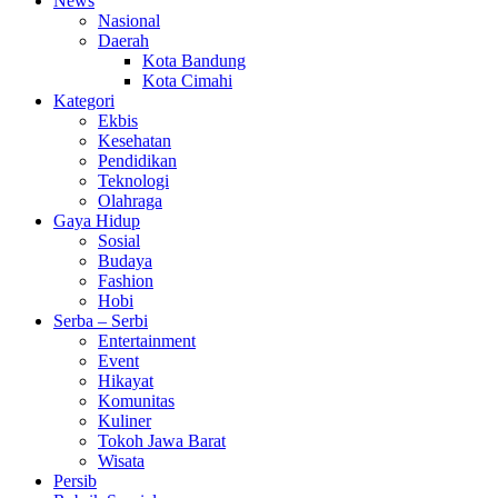
News
Nasional
Daerah
Kota Bandung
Kota Cimahi
Kategori
Ekbis
Kesehatan
Pendidikan
Teknologi
Olahraga
Gaya Hidup
Sosial
Budaya
Fashion
Hobi
Serba – Serbi
Entertainment
Event
Hikayat
Komunitas
Kuliner
Tokoh Jawa Barat
Wisata
Persib