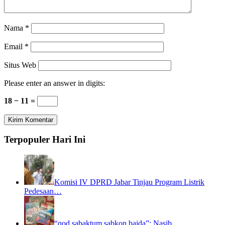
Nama
*
Email
*
Situs Web
Please enter an answer in digits:
18 − 11 =
Terpopuler Hari Ini
Komisi IV DPRD Jabar Tinjau Program Listrik
Pedesaan…
“qod sabaktum sabkon baida”: Nasib…