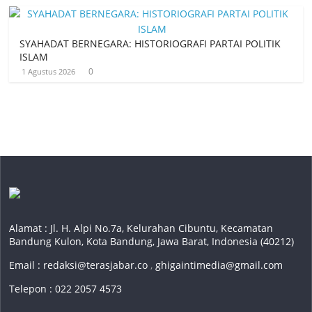
SYAHADAT BERNEGARA: HISTORIOGRAFI PARTAI POLITIK
ISLAM
0
1 Agustus 2026
Alamat : Jl. H. Alpi No.7a, Kelurahan Cibuntu, Kecamatan
Bandung Kulon, Kota Bandung, Jawa Barat, Indonesia (40212)
Email :
redaksi@terasjabar.co
,
ghigaintimedia@gmail.com
Telepon : 022 2057 4573