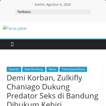
Skip
Kamis, Agustus 6, 2026
to
Terbaru:
content
Teras
Jabar
Daerah
Kota Bandung
News
Tokoh Jawa Barat
Demi Korban, Zulkifly
Chaniago Dukung
Predator Seks di Bandung
Dihukum Kebiri