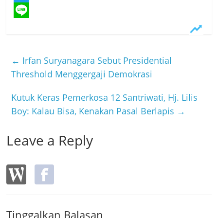
a
T
c
w
L
e
i
i
b
t
n
←
Irfan Suryanagara Sebut Presidential
o
t
e
Threshold Menggergaji Demokrasi
o
e
Kutuk Keras Pemerkosa 12 Santriwati, Hj. Lilis
k
r
Boy: Kalau Bisa, Kenakan Pasal Berlapis
→
Leave a Reply
Tinggalkan Balasan