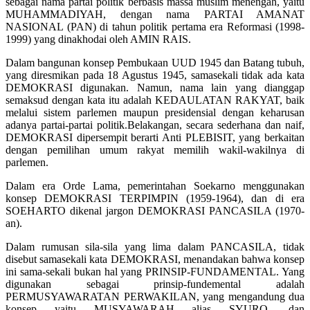
sebagai nama partai politik berbasis massa muslim menengah, yaitu
MUHAMMADIYAH, dengan nama PARTAI AMANAT
NASIONAL (PAN) di tahun politik pertama era Reformasi (1998-
1999) yang dinakhodai oleh AMIN RAIS.
Dalam bangunan konsep Pembukaan UUD 1945 dan Batang tubuh,
yang diresmikan pada 18 Agustus 1945, samasekali tidak ada kata
DEMOKRASI digunakan. Namun, nama lain yang dianggap
semaksud dengan kata itu adalah KEDAULATAN RAKYAT, baik
melalui sistem parlemen maupun presidensial dengan keharusan
adanya partai-partai politik.Belakangan, secara sederhana dan naif,
DEMOKRASI dipersempit berarti Anti PLEBISIT, yang berkaitan
dengan pemilihan umum rakyat memilih wakil-wakilnya di
parlemen.
Dalam era Orde Lama, pemerintahan Soekarno menggunakan
konsep DEMOKRASI TERPIMPIN (1959-1964), dan di era
SOEHARTO dikenal jargon DEMOKRASI PANCASILA (1970-
an).
Dalam rumusan sila-sila yang lima dalam PANCASILA, tidak
disebut samasekali kata DEMOKRASI, menandakan bahwa konsep
ini sama-sekali bukan hal yang PRINSIP-FUNDAMENTAL. Yang
digunakan sebagai prinsip-fundemental adalah
PERMUSYAWARATAN PERWAKILAN, yang mengandung dua
konsep yaitu MUSYAWARAH alias SYURO, dan