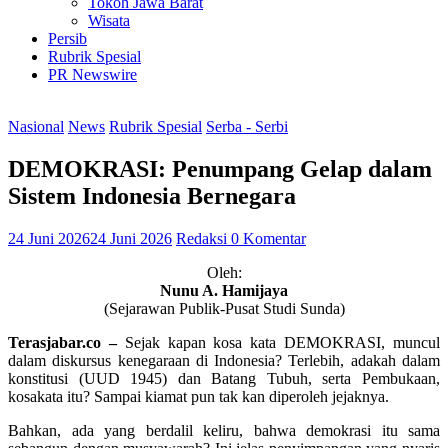
Tokoh Jawa Barat
Wisata
Persib
Rubrik Spesial
PR Newswire
Nasional
News
Rubrik Spesial
Serba - Serbi
DEMOKRASI: Penumpang Gelap dalam
Sistem Indonesia Bernegara
24 Juni 2026
24 Juni 2026
Redaksi
0 Komentar
Oleh:
Nunu A. Hamijaya
(Sejarawan Publik-Pusat Studi Sunda)
Terasjabar.co –
Sejak kapan kosa kata DEMOKRASI, muncul
dalam diskursus kenegaraan di Indonesia? Terlebih, adakah dalam
konstitusi (UUD 1945) dan Batang Tubuh, serta Pembukaan,
kosakata itu? Sampai kiamat pun tak kan diperoleh jejaknya.
Bahkan, ada yang berdalil keliru, bahwa demokrasi itu sama