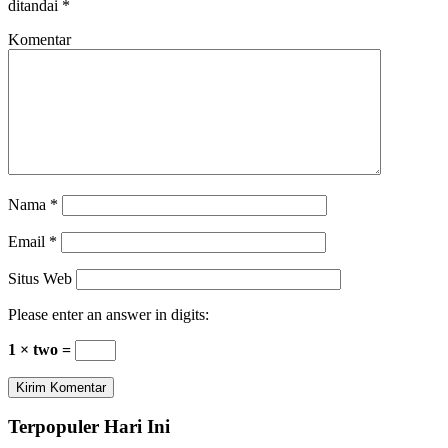
ditandai
*
Komentar
Nama
*
Email
*
Situs Web
Please enter an answer in digits:
1 × two =
Terpopuler Hari Ini