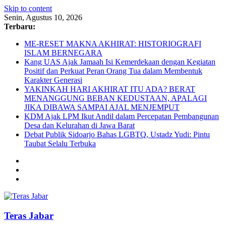
Skip to content
Senin, Agustus 10, 2026
Terbaru:
ME-RESET MAKNA AKHIRAT: HISTORIOGRAFI
ISLAM BERNEGARA
Kang UAS Ajak Jamaah Isi Kemerdekaan dengan Kegiatan
Positif dan Perkuat Peran Orang Tua dalam Membentuk
Karakter Generasi
YAKINKAH HARI AKHIRAT ITU ADA? BERAT
MENANGGUNG BEBAN KEDUSTAAN, APALAGI
JIKA DIBAWA SAMPAI AJAL MENJEMPUT
KDM Ajak LPM Ikut Andil dalam Percepatan Pembangunan
Desa dan Kelurahan di Jawa Barat
Debat Publik Sidoarjo Bahas LGBTQ, Ustadz Yudi: Pintu
Taubat Selalu Terbuka
Teras Jabar