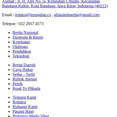
Alamat : Jl. H. Alpi No.7a, Kelurahan Cibuntu, Kecamatan
Bandung Kulon, Kota Bandung, Jawa Barat, Indonesia (40212)
Email :
redaksi@terasjabar.co
,
ghigaintimedia@gmail.com
Telepon : 022 2057 4573
Berita Nasional
Ekonomi & Bisnis
Kesehatan
Olahraga
Pendidikan
Teknologi
Berita Daerah
Gaya Hidup
Serba – Serbi
Rubrik Spesial
Persib
Road To Pilkada
Tentang Kami
Redaksi
Hubungi Kami
Pasang Iklan
Pedoman Media Siber