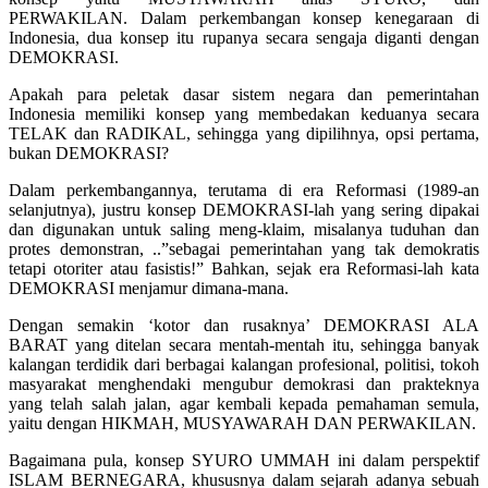
PERWAKILAN. Dalam perkembangan konsep kenegaraan di
Indonesia, dua konsep itu rupanya secara sengaja diganti dengan
DEMOKRASI.
Apakah para peletak dasar sistem negara dan pemerintahan
Indonesia memiliki konsep yang membedakan keduanya secara
TELAK dan RADIKAL, sehingga yang dipilihnya, opsi pertama,
bukan DEMOKRASI?
Dalam perkembangannya, terutama di era Reformasi (1989-an
selanjutnya), justru konsep DEMOKRASI-lah yang sering dipakai
dan digunakan untuk saling meng-klaim, misalanya tuduhan dan
protes demonstran, ..”sebagai pemerintahan yang tak demokratis
tetapi otoriter atau fasistis!” Bahkan, sejak era Reformasi-lah kata
DEMOKRASI menjamur dimana-mana.
Dengan semakin ‘kotor dan rusaknya’ DEMOKRASI ALA
BARAT yang ditelan secara mentah-mentah itu, sehingga banyak
kalangan terdidik dari berbagai kalangan profesional, politisi, tokoh
masyarakat menghendaki mengubur demokrasi dan prakteknya
yang telah salah jalan, agar kembali kepada pemahaman semula,
yaitu dengan HIKMAH, MUSYAWARAH DAN PERWAKILAN.
Bagaimana pula, konsep SYURO UMMAH ini dalam perspektif
ISLAM BERNEGARA, khususnya dalam sejarah adanya sebuah