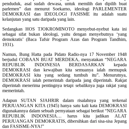
penduduk, asal sudah dewasa, untuk memilih dan dipilih buat
parlemen” dan menurut Soekarno, ideologi PARLEMENTER
DEMOKRASI dan IDEOLOGI FASISME itu adalah suatu
kelanjutan yang satu daripada yang lain.
Sedangkan HOS TJOKROMINOTO menyebut-nyebut kata ini
sebagai sifat bukan ideologi, yaitu dengan menyebutnya ‘yang
demokratis’ (Baca Tafsir Program Azas dan Program Tandhim,
1931).
Namun, Bung Hatta pada Pidato Radio-nya 17 November 1948
berjudul COBAAN BUAT MERDEKA, menyatakan “NEGARA
REPUBLIK INDONESIA BERDASARKAN kepada
DEMOKRASI dan kewajiban kita semuanya ialah memupuk
DEMOKRASI kita yang sedang tumbuh itu”. Menurutnya,
DEMOKRASI ialah pemerintah daripada jang diperintah. Rakjat
diperintah menerima pentingnya tetapi sebaliknya juga rakjat yang
memerintah.
Adapun SUTAN SJAHRIR dalam risalahnya yang terkenal
PERJUANGAN KITA (1945) hanya satu kali kata DEMOKRASI
digunakannya dalam sebuah pernyataan sebagai berikut “NEGARA
REPUBLIK INDONESIA… harus kita jadikan ALAT
PERJUANGAN DEMOKRATIS, dibersihkan dari sisa-sisa Jepang
dan FASISME-NYA!”