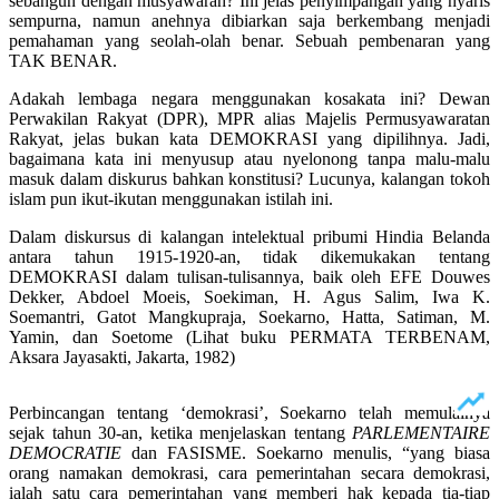
sebangun dengan musyawarah? Ini jelas penyimpangan yang nyaris
sempurna, namun anehnya dibiarkan saja berkembang menjadi
pemahaman yang seolah-olah benar. Sebuah pembenaran yang
TAK BENAR.
Adakah lembaga negara menggunakan kosakata ini? Dewan
Perwakilan Rakyat (DPR), MPR alias Majelis Permusyawaratan
Rakyat, jelas bukan kata DEMOKRASI yang dipilihnya. Jadi,
bagaimana kata ini menyusup atau nyelonong tanpa malu-malu
masuk dalam diskurus bahkan konstitusi? Lucunya, kalangan tokoh
islam pun ikut-ikutan menggunakan istilah ini.
Dalam diskursus di kalangan intelektual pribumi Hindia Belanda
antara tahun 1915-1920-an, tidak dikemukakan tentang
DEMOKRASI dalam tulisan-tulisannya, baik oleh EFE Douwes
Dekker, Abdoel Moeis, Soekiman, H. Agus Salim, Iwa K.
Soemantri, Gatot Mangkupraja, Soekarno, Hatta, Satiman, M.
Yamin, dan Soetome (Lihat buku PERMATA TERBENAM,
Aksara Jayasakti, Jakarta, 1982)
Perbincangan tentang ‘demokrasi’, Soekarno telah memulainya
sejak tahun 30-an, ketika menjelaskan tentang
PARLEMENTAIRE
DEMOCRATIE
dan FASISME. Soekarno menulis, “yang biasa
orang namakan demokrasi, cara pemerintahan secara demokrasi,
ialah satu cara pemerintahan yang memberi hak kepada tia-tiap