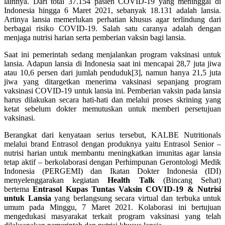
lainnya. Dari total 37.154 pasien COVID-19 yang meninggal di
Indonesia hingga 6 Maret 2021, sebanyak 18.131 adalah lansia.
Artinya lansia memerlukan perhatian khusus agar terlindung dari
berbagai risiko COVID-19. Salah satu caranya adalah dengan
menjaga nutrisi harian serta pemberian vaksin bagi lansia.
Saat ini pemerintah sedang menjalankan program vaksinasi untuk
lansia. Adapun lansia di Indonesia saat ini mencapai 28,7 juta jiwa
atau 10,6 persen dari jumlah penduduk[3], namun hanya 21,5 juta
jiwa yang ditargetkan menerima vaksinasi sepanjang program
vaksinasi COVID-19 untuk lansia ini. Pemberian vaksin pada lansia
harus dilakukan secara hati-hati dan melalui proses skrining yang
ketat sebelum dokter memutuskan untuk memberi persetujuan
vaksinasi.
Berangkat dari kenyataan serius tersebut, KALBE Nutritionals
melalui brand Entrasol dengan produknya yaitu Entrasol Senior –
nutrisi harian untuk membantu meningkatkan imunitas agar lansia
tetap aktif – berkolaborasi dengan Perhimpunan Gerontologi Medik
Indonesia (PERGEMI) dan Ikatan Dokter Indonesia (IDI)
menyelenggarakan kegiatan
Health Talk
(Bincang Sehat)
bertema
Entrasol Kupas Tuntas Vaksin COVID-19 & Nutrisi
untuk Lansia
yang berlangsung secara virtual dan terbuka untuk
umum pada Minggu, 7 Maret 2021. Kolaborasi ini bertujuan
mengedukasi masyarakat terkait program vaksinasi yang telah