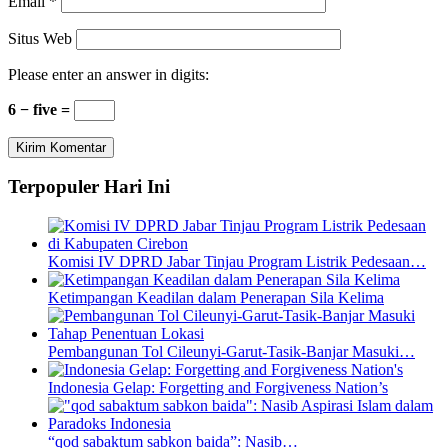
Email
*
Situs Web
Please enter an answer in digits:
6 − five =
Terpopuler Hari Ini
Komisi IV DPRD Jabar Tinjau Program Listrik Pedesaan…
Ketimpangan Keadilan dalam Penerapan Sila Kelima
Pembangunan Tol Cileunyi-Garut-Tasik-Banjar Masuki…
Indonesia Gelap: Forgetting and Forgiveness Nation’s
“qod sabaktum sabkon baida”: Nasib…