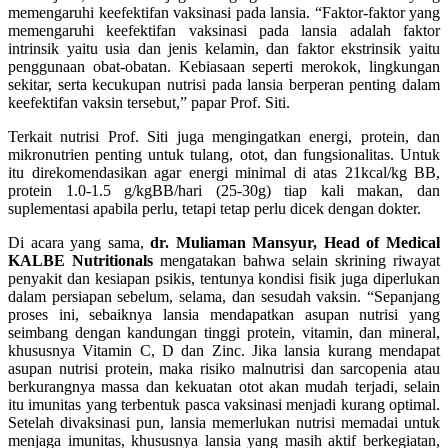
memengaruhi keefektifan vaksinasi pada lansia. “Faktor-faktor yang
memengaruhi keefektifan vaksinasi pada lansia adalah faktor
intrinsik yaitu usia dan jenis kelamin, dan faktor ekstrinsik yaitu
penggunaan obat-obatan. Kebiasaan seperti merokok, lingkungan
sekitar, serta kecukupan nutrisi pada lansia berperan penting dalam
keefektifan vaksin tersebut,” papar Prof. Siti.
Terkait nutrisi Prof. Siti juga mengingatkan energi, protein, dan
mikronutrien penting untuk tulang, otot, dan fungsionalitas. Untuk
itu direkomendasikan agar energi minimal di atas 21kcal/kg BB,
protein 1.0-1.5 g/kgBB/hari (25-30g) tiap kali makan, dan
suplementasi apabila perlu, tetapi tetap perlu dicek dengan dokter.
Di acara yang sama,
dr. Muliaman Mansyur, Head of Medical
KALBE Nutritionals
mengatakan bahwa selain skrining riwayat
penyakit dan kesiapan psikis, tentunya kondisi fisik juga diperlukan
dalam persiapan sebelum, selama, dan sesudah vaksin. “Sepanjang
proses ini, sebaiknya lansia mendapatkan asupan nutrisi yang
seimbang dengan kandungan tinggi protein, vitamin, dan mineral,
khususnya Vitamin C, D dan Zinc. Jika lansia kurang mendapat
asupan nutrisi protein, maka risiko malnutrisi dan sarcopenia atau
berkurangnya massa dan kekuatan otot akan mudah terjadi, selain
itu imunitas yang terbentuk pasca vaksinasi menjadi kurang optimal.
Setelah divaksinasi pun, lansia memerlukan nutrisi memadai untuk
menjaga imunitas, khususnya lansia yang masih aktif berkegiatan,