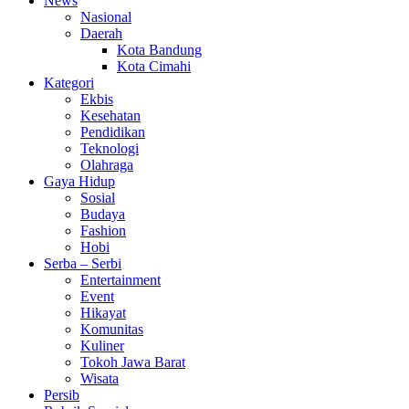
News
Nasional
Daerah
Kota Bandung
Kota Cimahi
Kategori
Ekbis
Kesehatan
Pendidikan
Teknologi
Olahraga
Gaya Hidup
Sosial
Budaya
Fashion
Hobi
Serba – Serbi
Entertainment
Event
Hikayat
Komunitas
Kuliner
Tokoh Jawa Barat
Wisata
Persib