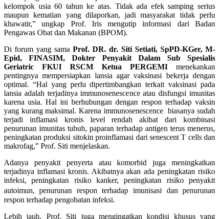
kelompok usia 60 tahun ke atas. Tidak ada efek samping serius
maupun kematian yang dilaporkan, jadi masyarakat tidak perlu
khawatir,” ungkap Prof. Iris mengutip informasi dari Badan
Pengawas Obat dan Makanan (BPOM).
Di forum yang sama
Prof. DR. dr. Siti Setiati, SpPD-KGer, M-
Epid, FINASIM, Dokter Penyakit Dalam Sub Spesialis
Geriatric FKUI RSCM Ketua PERGEMI
menekankan
pentingnya mempersiapkan lansia agar vaksinasi bekerja dengan
optimal. “Hal yang perlu dipertimbangkan terkait vaksinasi pada
lansia adalah terjadinya immunosenescence atau disfungsi imunitas
karena usia. Hal ini berhubungan dengan respon terhadap vaksin
yang kurang maksimal. Karena immunosenescence biasanya sudah
terjadi inflamasi kronis level rendah akibat dari kombinasi
penurunan imunitas tubuh, paparan terhadap antigen terus menerus,
peningkatan produksi sitokin proinflamasi dari senescent T cells dan
makrofag,” Prof. Siti menjelaskan.
Adanya penyakit penyerta atau komorbid juga meningkatkan
terjadinya inflamasi kronis. Akibatnya akan ada peningkatan risiko
infeksi, peningkatan risiko kanker, peningkatan risiko penyakit
autoimun, penurunan respon terhadap imunisasi dan penurunan
respon terhadap pengobatan infeksi.
Lebih jauh, Prof. Siti juga mengingatkan kondisi khusus yang