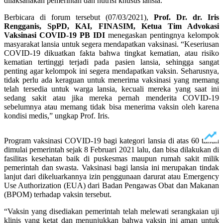
dilaksanakan pemerintah dan nutrisi khusus lansia.
Berbicara di forum tersebut (07/03/2021),
Prof. Dr. dr. Iris
Rengganis, SpPD, KAI, FINASIM, Ketua Tim Advokasi
Vaksinasi COVID-19 PB IDI
menegaskan pentingnya kelompok
masyarakat lansia untuk segera mendapatkan vaksinasi. “Keseriusan
COVID-19 dikuatkan fakta bahwa tingkat kematian, atau risiko
kematian tertinggi terjadi pada pasien lansia, sehingga sangat
penting agar kelompok ini segera mendapatkan vaksin. Seharusnya,
tidak perlu ada keraguan untuk menerima vaksinasi yang memang
telah tersedia untuk warga lansia, kecuali mereka yang saat ini
sedang sakit atau jika mereka pernah menderita COVID-19
sebelumnya atau memang tidak bisa menerima vaksin oleh karena
kondisi medis,” ungkap Prof. Iris.
Program vaksinasi COVID-19 bagi kategori lansia di atas 60 tahun
dimulai pemerintah sejak 8 Februari 2021 lalu, dan bisa dilakukan di
fasilitas kesehatan baik di puskesmas maupun rumah sakit milik
pemerintah dan swasta. Vaksinasi bagi lansia ini merupakan tindak
lanjut dari dikeluarkannya izin penggunaan darurat atau Emergency
Use Authorization (EUA) dari Badan Pengawas Obat dan Makanan
(BPOM) terhadap vaksin tersebut.
“Vaksin yang disediakan pemerintah telah melewati serangkaian uji
klinis yang ketat dan menunjukkan bahwa vaksin ini aman untuk