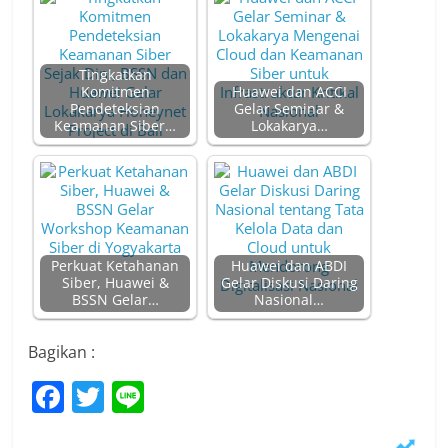
Tingkatkan
Komitmen
Huawei dan ACCI
Pendeteksian
Gelar Seminar &
Keamanan Siber…
Lokakarya…
Perkuat Ketahanan
Huawei dan ABDI
Siber, Huawei &
Gelar Diskusi Daring
BSSN Gelar…
Nasional…
Bagikan :
F
T
Li
a
w
n