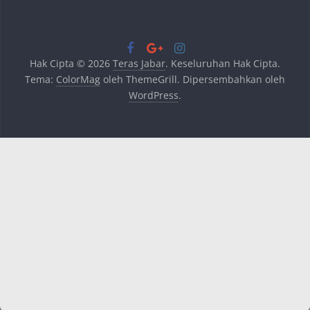
Hak Cipta © 2026
Teras Jabar
. Keseluruhan Hak Cipta.
Tema:
ColorMag
oleh ThemeGrill. Dipersembahkan oleh
WordPress
.