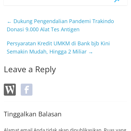
c
itt
e
e
er
b
←
Dukung Pengendalian Pandemi Trakindo
o
Donasi 9.000 Alat Tes Antigen
o
Persyaratan Kredit UMKM di Bank bjb Kini
k
Semakin Mudah, Hingga 2 Miliar
→
Leave a Reply
Tinggalkan Balasan
Alamat email Anda tidak akan dipublikasikan.
Ruas yang