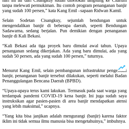
hari ini air dari Cisangkuy sudah dibelokan langsung ke Citarum
tanpa melewati permukiman. Itu contoh program penanganan banjir
yang sudah 100 persen,” kata Kang Emil –sapaan Ridwan Kamil.
Selain Sodetan Cisangkuy, sejumlah bendungan untuk
mengendalikan banjir di beberapa daerah, seperti Bendungan
Sadawarna, sedang berjalan. Pun demikian dengan penanganan
banjir di Kali Bekasi.
“Kali Bekasi ada tiga proyek baru dimulai awal tahun. Upaya
penanganan sedang dikerjakan. Ada yang baru dimulai, ada yang
sudah 50 persen, ada yang sudah 100 persen,” tuturnya.
Menurut Kang Emil, selain pembangunan infrastruktur pengendali
banjir, penanganan banjir tersebut dilakukan, seperti melalui Badan
Penanggulangan Bencana Daerah (BPBD).
“Upaya-upaya terus kami lakukan. Termasuk pada saat warga yang
terdampak pandemi COVID-19 kena banjir. Ini juga sudah saya
instruksikan agar pasien-pasien di area banjir mendapatkan atensi
yang lebih maksimal,” ucapnya.
“Yang kita bisa janjikan adalah mengurangi (banjir) karena faktor
iklim ini tidak semua ilmu manusia bisa mengetahuinya,” imbuhnya.