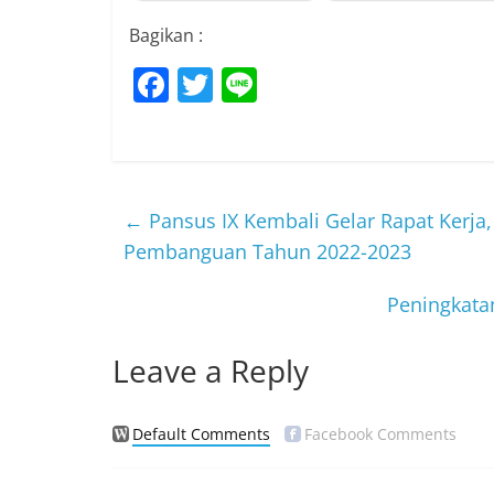
Bagikan :
F
T
Li
a
w
n
c
itt
e
e
er
b
←
Pansus IX Kembali Gelar Rapat Kerja, 
o
Pembanguan Tahun 2022-2023
o
Peningkata
k
Leave a Reply
Default Comments
Facebook Comments