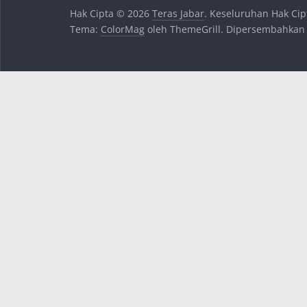
Hak Cipta © 2026
Teras Jabar
. Keseluruhan Hak Cip
Tema:
ColorMag
oleh ThemeGrill. Dipersembahkan