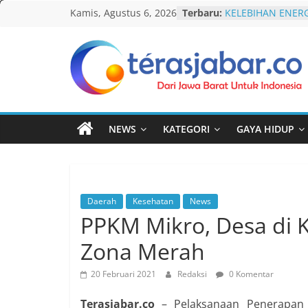
Skip
Kamis, Agustus 6, 2026
Terbaru:
KELEBIHAN ENERG
to
Komnas Anti Pem
Dewan Dakwah Ge
content
Nasional, Rumusk
Penanganan Kasu
Teras
Cetak Sejarah, 20
PAUD/TK/RA di Ba
Jabar
Pecahkan Rekor M
Festival Tunas Si
NEWS
KATEGORI
GAYA HIDUP
AKU NGONTÉN M
Lawan Gerakan L
Terbitkan UU Ant
Daerah
Kesehatan
News
PPKM Mikro, Desa di 
Zona Merah
20 Februari 2021
Redaksi
0 Komentar
Terasjabar.co
– Pelaksanaan Penerapan 