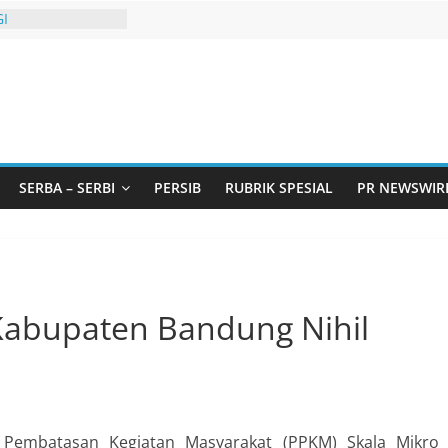
I
urtadan Gandeng
lar Seminar
an Standarisasi
s Pemurtadan
 Ribu Anak
ndung Barat Siap
URI Lewat
liwangi 2026
SERBA – SERBI
PERSIB
RUBRIK SPESIAL
PR NEWSWIR
AKA AKU ADA
GBT dengan
i LGBT
Kabupaten Bandung Nihil
Pembatasan Kegiatan Masyarakat (PPKM) Skala Mikro