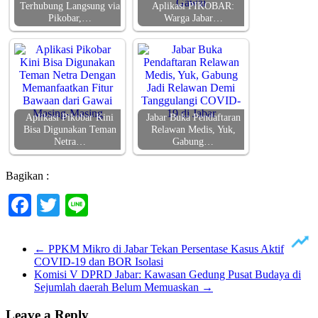
Terhubung Langsung via
Aplikasi PIKOBAR:
Pikobar,…
Warga Jabar…
Aplikasi Pikobar Kini
Jabar Buka Pendaftaran
Bisa Digunakan Teman
Relawan Medis, Yuk,
Netra…
Gabung…
Bagikan :
Facebook
Twitter
Line
←
PPKM Mikro di Jabar Tekan Persentase Kasus Aktif
COVID-19 dan BOR Isolasi
Komisi V DPRD Jabar: Kawasan Gedung Pusat Budaya di
Sejumlah daerah Belum Memuaskan
→
Leave a Reply