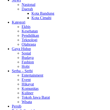
News
Nasional
Daerah
Kota Bandung
Kota Cimahi
Kategori
Ekbis
Kesehatan
Pendidikan
Teknologi
Olahraga
Gaya Hidup
Sosial
Budaya
Fashion
Hobi
Serba – Serbi
Entertainment
Event
Hikayat
Komunitas
Kuliner
Tokoh Jawa Barat
Wisata
Persib