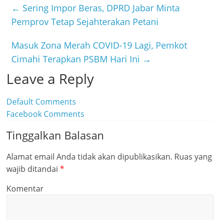
b
t
n
←
Sering Impor Beras, DPRD Jabar Minta
o
t
e
Pemprov Tetap Sejahterakan Petani
o
e
Masuk Zona Merah COVID-19 Lagi, Pemkot
k
r
Cimahi Terapkan PSBM Hari Ini
→
Leave a Reply
Default Comments
Facebook Comments
Tinggalkan Balasan
Alamat email Anda tidak akan dipublikasikan.
Ruas yang
wajib ditandai
*
Komentar