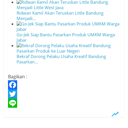
Ridwan Kamil Akan Teruskan Little Bandung
Menjadi…
Go-Jek Siap Bantu Pasarkan Produk UMKM Warga
Jabar
Bekraf Dorong Pelaku Usaha Kreatif Bandung
Pasarkan…
Bagikan :
F
a
T
c
w
L
e
i
i