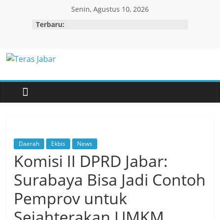
Skip
Senin, Agustus 10, 2026
to
Terbaru:
content
Teras
Jabar
Daerah
Ekbis
News
Komisi II DPRD Jabar:
Surabaya Bisa Jadi Contoh
Pemprov untuk
Sejahterakan UMKM