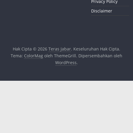
Privacy Policy
Disclaimer
Hak Cipta © 2026
Teras Jabar
. Keseluruhan Hak Cipta.
Tema:
ColorMag
oleh ThemeGrill. Dipersembahkan oleh
WordPress
.