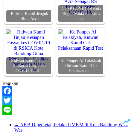
GTPP COVID-19 Kota
Ridwan Kamil Jenguk
Bogor Minta Pemprov
Bima Arya
Jabar…
Ridwan Kamil Tinjau
Ke Ponpes Al Falakiyah,
Kesiapan Fasyankes
Ridwan Kamil Cek
COVID-19 di…
Pelaksanaan…
Bagikan :
Facebook
Twitter
Line
←
AKB Diperketat, Pelaku UMKM di Kota Bandung Was-
Was