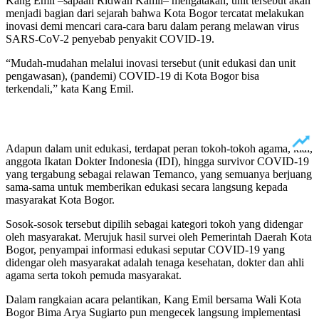
Kang Emil –sapaan Ridwan Kamil– mengatakan, unit tersebut akan
menjadi bagian dari sejarah bahwa Kota Bogor tercatat melakukan
inovasi demi mencari cara-cara baru dalam perang melawan virus
SARS-CoV-2 penyebab penyakit COVID-19.
“Mudah-mudahan melalui inovasi tersebut (unit edukasi dan unit
pengawasan), (pandemi) COVID-19 di Kota Bogor bisa
terkendali,” kata Kang Emil.
Adapun dalam unit edukasi, terdapat peran tokoh-tokoh agama, kiai,
anggota Ikatan Dokter Indonesia (IDI), hingga survivor COVID-19
yang tergabung sebagai relawan Temanco, yang semuanya berjuang
sama-sama untuk memberikan edukasi secara langsung kepada
masyarakat Kota Bogor.
Sosok-sosok tersebut dipilih sebagai kategori tokoh yang didengar
oleh masyarakat. Merujuk hasil survei oleh Pemerintah Daerah Kota
Bogor, penyampai informasi edukasi seputar COVID-19 yang
didengar oleh masyarakat adalah tenaga kesehatan, dokter dan ahli
agama serta tokoh pemuda masyarakat.
Dalam rangkaian acara pelantikan, Kang Emil bersama Wali Kota
Bogor Bima Arya Sugiarto pun mengecek langsung implementasi