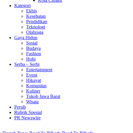
Kota Cimahi
Kategori
Ekbis
Kesehatan
Pendidikan
Teknologi
Olahraga
Gaya Hidup
Sosial
Budaya
Fashion
Hobi
Serba – Serbi
Entertainment
Event
Hikayat
Komunitas
Kuliner
Tokoh Jawa Barat
Wisata
Persib
Rubrik Spesial
PR Newswire