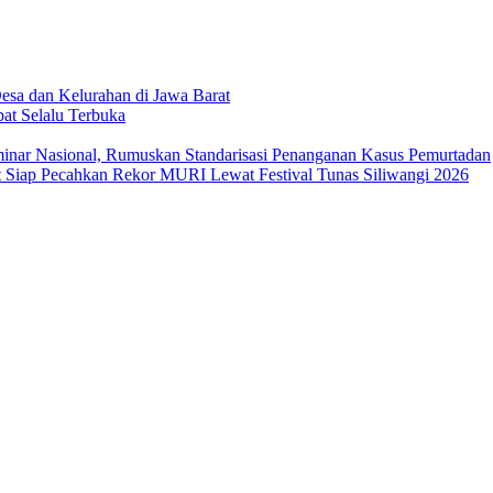
sa dan Kelurahan di Jawa Barat
at Selalu Terbuka
ar Nasional, Rumuskan Standarisasi Penanganan Kasus Pemurtadan
Siap Pecahkan Rekor MURI Lewat Festival Tunas Siliwangi 2026