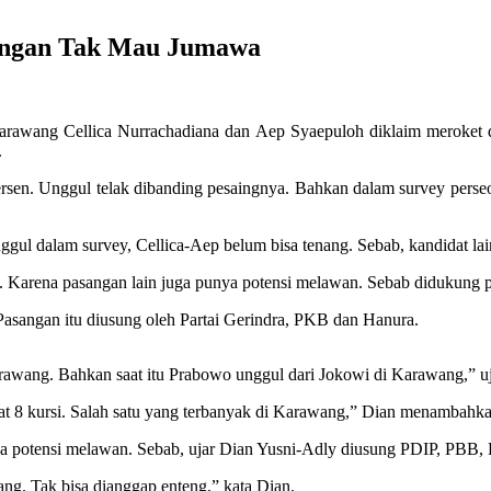
nangan Tak Mau Jumawa
Karawang Cellica Nurrachadiana dan Aep Syaepuloh diklaim meroket di
.
persen. Unggul telak dibanding pesaingnya. Bahkan dalam survey perse
l dalam survey, Cellica-Aep belum bisa tenang. Sebab, kandidat la
 Karena pasangan lain juga punya potensi melawan. Sebab didukung pa
sangan itu diusung oleh Partai Gerindra, PKB dan Hanura.
Karawang. Bahkan saat itu Prabowo unggul dari Jokowi di Karawang,” u
apat 8 kursi. Salah satu yang terbanyak di Karawang,” Dian menambahka
nya potensi melawan. Sebab, ujar Dian Yusni-Adly diusung PDIP, PBB
ang. Tak bisa dianggap enteng,” kata Dian.