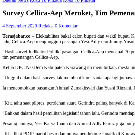
Daerah
News
Road To Pilkada
Road To Pilkada
Survey Cellica-Aep Meroket, Tim Peme
4 September 2020
Redaksi
0 Komentar
Terasjabar.co
– Elektabilitas bakal calon bupati dan wakil bupati 
lalu, Cellica-Aep mengungguli pasangan Yesi-Adly dan Jimmy-Yusni
“Hasil survei Indikator Politik, pasangan Cellica-Aep mencapai 70 
tim pemenangan Cellica-Aep.
Ketua DPC NasDem Kabupaten Karawang itu menuturkan, meski unggu
“Unggul dalam hasil survey tak membuat kami santai apalagi jumawa.
Ia mencontohkan pasangan Ahmad Zamakhsyari dan Yusni Rinzani. Pa
“Kita tahu saat pilpres, perolehan suara Gerindra paling banyak di 
“Bahkan dalam hasil pemilihan legislatif tahun lalu, Gerindra mend
Pesaing lainnya, Yesi Karya Lianti dan Ahmad Adly Fairuz juga pu
“Kita lihat PDIP, partai besar dan punya pendukung fanatik di Karaw