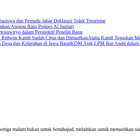
asiswa dan Pemuda Jabar Deklarasi Tolak Terorisme
an Asrama Baru Ponpes Al Jauhari
tosuwiryo dalam Perspektif Peneliti Barat
Atalia Kamil Tegaskan Ma
KDM Ajak LPM Ikut Andil dalam
pertiga malam bukan untuk bertahajud, melainkan untuk memastikan si