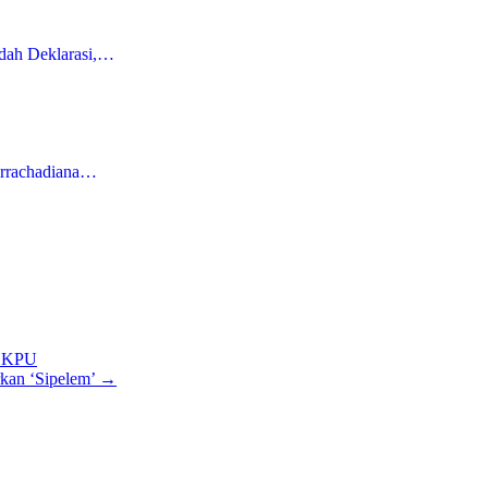
dah Deklarasi,…
Nurrachadiana…
e KPU
kan ‘Sipelem’
→