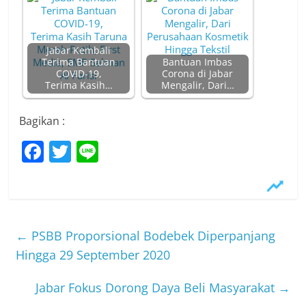
Jabar Kembali
Terima Bantuan
Bantuan Imbas
COVID-19,
Corona di Jabar
Terima Kasih…
Mengalir, Dari…
Bagikan :
F
T
Li
a
w
n
c
itt
e
e
er
b
←
PSBB Proporsional Bodebek Diperpanjang
o
Hingga 29 September 2020
o
Jabar Fokus Dorong Daya Beli Masyarakat
→
k