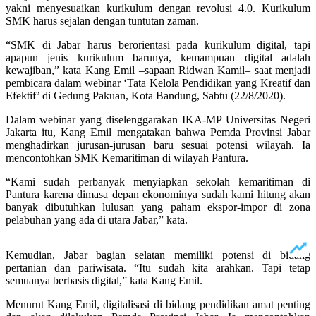
yakni menyesuaikan kurikulum dengan revolusi 4.0. Kurikulum
SMK harus sejalan dengan tuntutan zaman.
“SMK di Jabar harus berorientasi pada kurikulum digital, tapi
apapun jenis kurikulum barunya, kemampuan digital adalah
kewajiban,” kata Kang Emil –sapaan Ridwan Kamil– saat menjadi
pembicara dalam webinar ‘Tata Kelola Pendidikan yang Kreatif dan
Efektif’ di Gedung Pakuan, Kota Bandung, Sabtu (22/8/2020).
Dalam webinar yang diselenggarakan IKA-MP Universitas Negeri
Jakarta itu, Kang Emil mengatakan bahwa Pemda Provinsi Jabar
menghadirkan jurusan-jurusan baru sesuai potensi wilayah. Ia
mencontohkan SMK Kemaritiman di wilayah Pantura.
“Kami sudah perbanyak menyiapkan sekolah kemaritiman di
Pantura karena dimasa depan ekonominya sudah kami hitung akan
banyak dibutuhkan lulusan yang paham ekspor-impor di zona
pelabuhan yang ada di utara Jabar,” kata.
Kemudian, Jabar bagian selatan memiliki potensi di bidang
pertanian dan pariwisata. “Itu sudah kita arahkan. Tapi tetap
semuanya berbasis digital,” kata Kang Emil.
Menurut Kang Emil, digitalisasi di bidang pendidikan amat penting