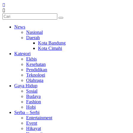
News
Nasional
Daerah
Kota Bandung
Kota Cimahi
Kategori
Ekbis
Kesehatan
Pendidikan
Teknologi
Olahraga
Gaya Hidup
Sosial
Budaya
Fashion
Hobi
Serba – Serbi
Entertainment
Event
Hikayat