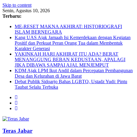
Skip to content
Senin, Agustus 10, 2026
Terbaru:
ME-RESET MAKNA AKHIRAT: HISTORIOGRAFI
ISLAM BERNEGARA
Kang UAS Ajak Jamaah Isi Kemerdekaan dengan Kegiatan
Positif dan Perkuat Peran Orang Tua dalam Membentuk
Karakter Generasi
YAKINKAH HARI AKHIRAT ITU ADA? BERAT
MENANGGUNG BEBAN KEDUSTAAN, APALAGI
JIKA DIBAWA SAMPAI AJAL MENJEMPUT
KDM Ajak LPM Ikut Andil dalam Percepatan Pembangunan
Desa dan Kelurahan di Jawa Barat
Debat Publik Sidoarjo Bahas LGBTQ, Ustadz Yudi: Pintu
Taubat Selalu Terbuka
Teras Jabar