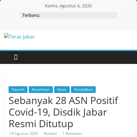
Skip
Kamis, Agustus 6, 2026
to
Terbaru:
content
Teras
Jabar
Daerah
Kesehatan
News
Pendidikan
Sebanyak 28 ASN Positif
Covid-19, Disdik Jabar
Resmi Ditutup
18 Agustus 2020
Redaksi
1 Komentar