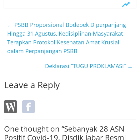
c
w
L
e
i
i
b
t
n
←
PSBB Proporsional Bodebek Diperpanjang
o
t
e
Hingga 31 Agustus, Kedisiplinan Masyarakat
Terapkan Protokol Kesehatan Amat Krusial
o
e
dalam Perpanjangan PSBB
k
r
Deklarasi “TUGU PROKLAMASI”
→
Leave a Reply
One thought on “
Sebanyak 28 ASN
Positif Covid-19, Disdik Jabar Resmi