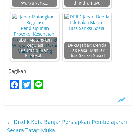
Warga yang…
di Indramayu
Jabar Matangkan
Regulasi
DPRD Jabar: Denda
Pendisiplinan
Tak Pakai Masker
Protokol…
Bisa Sanksi Sosial
Bagikan :
F
T
Li
a
w
n
c
itt
e
e
er
b
←
Disdik Kota Banjar Persiapkan Pembelajaran
o
Secara Tatap Muka