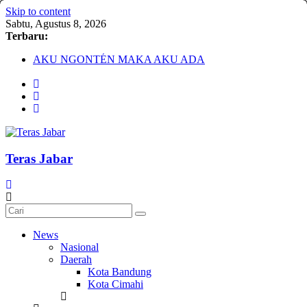
Skip to content
Sabtu, Agustus 8, 2026
Terbaru:
AKU NGONTÉN MAKA AKU ADA
Debat Publik Sidoarjo Bahas LGBTQ, Ustadz Yudi: Pintu
Taubat Selalu Terbuka
Darurat HIV pada Remaja, Solusi tak Menyentuh Masalah
Komnas Anti Pemurtadan Gandeng Dewan Dakwah Gelar
Seminar Nasional, Rumuskan Standarisasi Penanganan Kasus
Pemurtadan
Cetak Sejarah, 20 Ribu Anak PAUD/TK/RA di Bandung
Teras Jabar
Barat Siap Pecahkan Rekor MURI Lewat Festival Tunas
Siliwangi 2026
News
Nasional
Daerah
Kota Bandung
Kota Cimahi