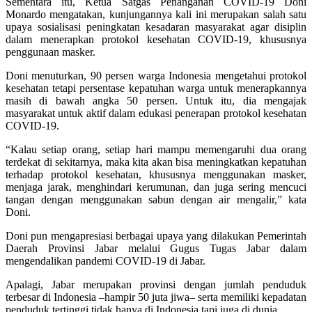
Sementara itu, Ketua Satgas Penanganan COVID-19 Doni
Monardo mengatakan, kunjungannya kali ini merupakan salah satu
upaya sosialisasi peningkatan kesadaran masyarakat agar disiplin
dalam menerapkan protokol kesehatan COVID-19, khususnya
penggunaan masker.
Doni menuturkan, 90 persen warga Indonesia mengetahui protokol
kesehatan tetapi persentase kepatuhan warga untuk menerapkannya
masih di bawah angka 50 persen. Untuk itu, dia mengajak
masyarakat untuk aktif dalam edukasi penerapan protokol kesehatan
COVID-19.
“Kalau setiap orang, setiap hari mampu memengaruhi dua orang
terdekat di sekitarnya, maka kita akan bisa meningkatkan kepatuhan
terhadap protokol kesehatan, khususnya menggunakan masker,
menjaga jarak, menghindari kerumunan, dan juga sering mencuci
tangan dengan menggunakan sabun dengan air mengalir,” kata
Doni.
Doni pun mengapresiasi berbagai upaya yang dilakukan Pemerintah
Daerah Provinsi Jabar melalui Gugus Tugas Jabar dalam
mengendalikan pandemi COVID-19 di Jabar.
Apalagi, Jabar merupakan provinsi dengan jumlah penduduk
terbesar di Indonesia –hampir 50 juta jiwa– serta memiliki kepadatan
penduduk tertinggi tidak hanya di Indonesia tapi juga di dunia.