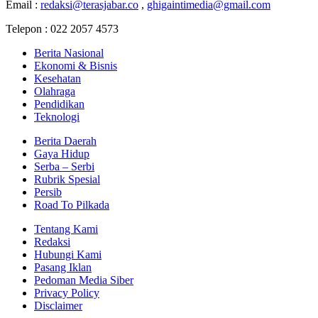
Email :
redaksi@terasjabar.co
,
ghigaintimedia@gmail.com
Telepon : 022 2057 4573
Berita Nasional
Ekonomi & Bisnis
Kesehatan
Olahraga
Pendidikan
Teknologi
Berita Daerah
Gaya Hidup
Serba – Serbi
Rubrik Spesial
Persib
Road To Pilkada
Tentang Kami
Redaksi
Hubungi Kami
Pasang Iklan
Pedoman Media Siber
Privacy Policy
Disclaimer