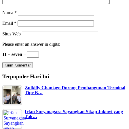
Nama
*
Email
*
Situs Web
Please enter an answer in digits:
11 − seven =
Terpopuler Hari Ini
Zulkifly Chaniago Dorong Pembangunan Terminal
Tipe B…
Irfan Suryanagara Sayangkan Sikap Jokowi yang
Tak…