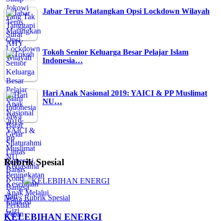
Jabar Terus Matangkan Opsi Lockdown Wilayah
Tokoh Senior Keluarga Besar Pelajar Islam
Indonesia…
Hari Anak Nasional 2019: YAICI & PP Muslimat
NU…
Rubrik Spesial
News
Rubrik Spesial
KELEBIHAN ENERGI