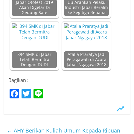
Jabar Otofest 2019
Uu Arahkan Pelaku
Akan Digelar Di
Industri Jabar Beralih
Gedung Sate
ke Segitiga Rebana
894 SMK di Jabar
Atalia Praratya Jadi
Telah Bermitra
Peragawati di Acara
Dengan DUDI
Jabar Ngagaya 2018
Bagikan :
F
T
Li
a
w
n
c
itt
e
e
er
b
←
AHY Berikan Kuliah Umum Kepada Ribuan