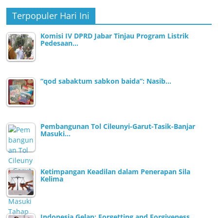
Terpopuler Hari Ini
Komisi IV DPRD Jabar Tinjau Program Listrik
Pedesaan…
“qod sabaktum sabkon baida”: Nasib…
Pembangunan Tol Cileunyi-Garut-Tasik-Banjar
Masuki…
Ketimpangan Keadilan dalam Penerapan Sila
Kelima
Indonesia Gelap: Forgetting and Forgiveness