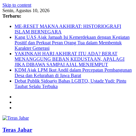
Skip to content
Senin, Agustus 10, 2026
Terbaru:
ME-RESET MAKNA AKHIRAT: HISTORIOGRAFI
ISLAM BERNEGARA
Kang UAS Ajak Jamaah Isi Kemerdekaan dengan Kegiatan
Positif dan Perkuat Peran Orang Tua dalam Membentuk
Karakter Generasi
YAKINKAH HARI AKHIRAT ITU ADA? BERAT
MENANGGUNG BEBAN KEDUSTAAN, APALAGI
JIKA DIBAWA SAMPAI AJAL MENJEMPUT
KDM Ajak LPM Ikut Andil dalam Percepatan Pembangunan
Desa dan Kelurahan di Jawa Barat
Debat Publik Sidoarjo Bahas LGBTQ, Ustadz Yudi: Pintu
Taubat Selalu Terbuka
Teras Jabar