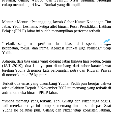
Pratama, Gilang Waluyo, dan Syahrun Nizar Maulana Muttaqin
cukup memukai juri lewat Bunkai yang ditampilkan.
Menurut Menurut Penanggung Jawab Cabor Karate Kontingen Tim
Jabar, Yedih Lesmana, ketiga atlet binaan Pusat Pendidikan Latihan
Pelajar (PPLP) Jabar ini sudah menampilkan performa terbaik.
“Teknik sempurna, performa luar biasa dari speed, tenaga,
kecepatan, fokus, dan irama. Aplikasi Bunkai juga realistis,” ucap
Yedih.
Adapun, dari tiga emas yang didapat Jabar hingga hari kedua, Senin
(18/11/2019), dua lainnya pun disumbang dari cabor karate lewat
torehan Yudha di nomor kata perorangan putra dan Ridwan Pawas
di nomor kumite 76 kg putra.
Terkait dua emas yang disumbang Yudha, Yedih pun berujar bahwa
atlet kelahiran Depok 3 November 2002 itu memang yang terbaik di
antara karateka binaan PPLP Jabar.
“Yudha memang yang terbaik. Tapi Gilang dan Nizar juga bagus.
Jadi mereka bertiga ini kompak, memang tim ini sudah pas. Saat
Yudha ke pelatnas pun, Gilang dan Nizar tetap konsisten latihan,