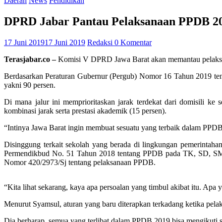
Daerah
News
Pendidikan
DPRD Jabar Pantau Pelaksanaan PPDB 2
17 Juni 2019
17 Juni 2019
Redaksi
0 Komentar
Terasjabar.co –
Komisi V DPRD Jawa Barat akan memantau pelaksan
Berdasarkan Peraturan Gubernur (Pergub) Nomor 16 Tahun 2019 tent
yakni 90 persen.
Di mana jalur ini memprioritaskan jarak terdekat dari domisili 
kombinasi jarak serta prestasi akademik (15 persen).
“Intinya Jawa Barat ingin membuat sesuatu yang terbaik dalam PPD
Disinggung terkait sekolah yang berada di lingkungan pemerintah
Permendikbud No. 51 Tahun 2018 tentang PPDB pada TK, SD, SM
Nomor 420/2973/Sj tentang pelaksanaan PPDB.
“Kita lihat sekarang, kaya apa persoalan yang timbul akibat itu. Apa
Menurut Syamsul, aturan yang baru diterapkan terkadang ketika pela
Dia berharap, semua yang terlibat dalam PPDB 2019 bisa mengikuti s