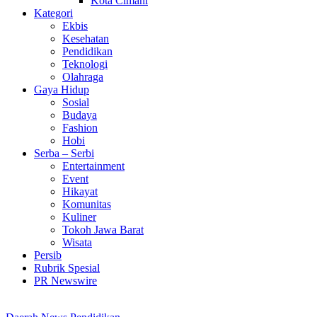
Kota Cimahi
Kategori
Ekbis
Kesehatan
Pendidikan
Teknologi
Olahraga
Gaya Hidup
Sosial
Budaya
Fashion
Hobi
Serba – Serbi
Entertainment
Event
Hikayat
Komunitas
Kuliner
Tokoh Jawa Barat
Wisata
Persib
Rubrik Spesial
PR Newswire