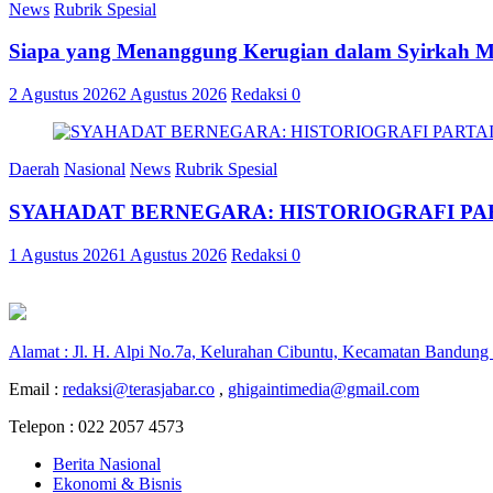
News
Rubrik Spesial
Siapa yang Menanggung Kerugian dalam Syirkah 
2 Agustus 2026
2 Agustus 2026
Redaksi
0
Daerah
Nasional
News
Rubrik Spesial
SYAHADAT BERNEGARA: HISTORIOGRAFI PAR
1 Agustus 2026
1 Agustus 2026
Redaksi
0
Alamat : Jl. H. Alpi No.7a, Kelurahan Cibuntu, Kecamatan Bandung
Email :
redaksi@terasjabar.co
,
ghigaintimedia@gmail.com
Telepon : 022 2057 4573
Berita Nasional
Ekonomi & Bisnis