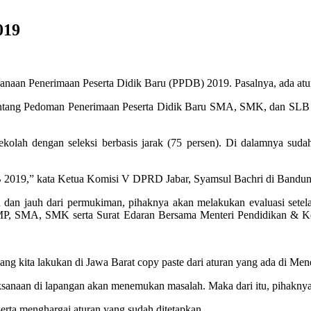
019
aan Penerimaan Peserta Didik Baru (PPDB) 2019. Pasalnya, ada atu
ang Pedoman Penerimaan Peserta Didik Baru SMA, SMK, dan SLB di Ja
ke sekolah dengan seleksi berbasis jarak (75 persen). Di dalamnya 
B 2019,” kata Ketua Komisi V DPRD Jabar, Syamsul Bachri di Bandung
an dan jauh dari permukiman, pihaknya akan melakukan evaluasi sete
P, SMA, SMK serta Surat Edaran Bersama Menteri Pendidikan & K
 yang kita lakukan di Jawa Barat copy paste dari aturan yang ada di Me
ksanaan di lapangan akan menemukan masalah. Maka dari itu, pihaknya
erta menghargai aturan yang sudah ditetapkan.