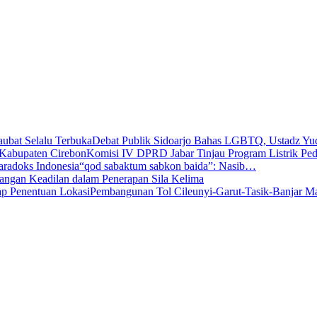
Debat Publik Sidoarjo Bahas LGBTQ, Ustadz Y
Komisi IV DPRD Jabar Tinjau Program Listrik P
“qod sabaktum sabkon baida”: Nasib…
angan Keadilan dalam Penerapan Sila Kelima
Pembangunan Tol Cileunyi-Garut-Tasik-Banjar 