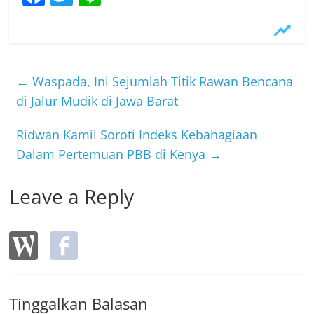
a
w
n
c
itt
e
e
er
b
←
Waspada, Ini Sejumlah Titik Rawan Bencana
o
di Jalur Mudik di Jawa Barat
o
Ridwan Kamil Soroti Indeks Kebahagiaan
k
Dalam Pertemuan PBB di Kenya
→
Leave a Reply
Tinggalkan Balasan