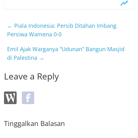
c
itt
e
e
er
b
←
Piala Indonesia: Persib Ditahan Imbang
o
Persiwa Wamena 0-0
o
Emil Ajak Warganya “Udunan” Bangun Masjid
k
di Palestina
→
Leave a Reply
Tinggalkan Balasan