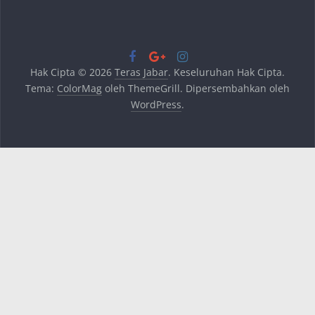
Hak Cipta © 2026
Teras Jabar
. Keseluruhan Hak Cipta.
Tema:
ColorMag
oleh ThemeGrill. Dipersembahkan oleh
WordPress
.