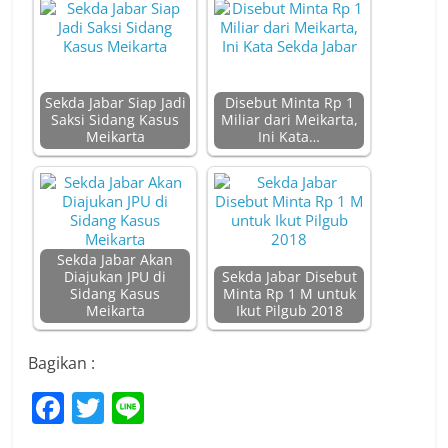
Sekda Jabar Siap Jadi
Disebut Minta Rp 1
Saksi Sidang Kasus
Miliar dari Meikarta,
Meikarta
Ini Kata…
Sekda Jabar Akan
Diajukan JPU di
Sekda Jabar Disebut
Sidang Kasus
Minta Rp 1 M untuk
Meikarta
Ikut Pilgub 2018
Bagikan :
F
T
Li
a
w
n