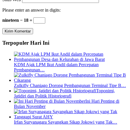
Please enter an answer in digits:
nineteen − 18 =
Terpopuler Hari Ini
KDM Ajak LPM Ikut Andil dalam Percepatan
Pembangunan…
Zulkifly Chaniago Dorong Pembangunan Terminal Tipe B…
Toponimi,
Jatidiri dan Politik Historiografi
Ini Hari Penting di
Bulan November
Irfan Suryanagara Sayangkan Sikap Jokowi yang Tak…