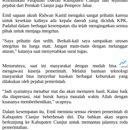
Komunikasi Pimpinan Daerah Kabupaten Cianjur dan sejumlah
pejabat dari Pemkab Cianjur juga Pemprov Jabar.
Emil sapaan akrab Ridwan Kamil mengaku sangat prihatin karena
untuk kesekian kalinya ada kepala daerah yang diciduk KPK.
Padahal dalam berbagai kesempatan dia telah mengingatkan semua
pihak untuk menjaga integritas.
“Saya prihatin dan sedih. Berkali-kali saya sampaikan urusan
integritas itu harga mati. Jangan main-main dengan melanggar
aturan,” katanya saat menyerahkan surat tugas.
Menurutnya, saat ini masyarakat dengan mudah bisa ikut
mengawasi kinerja pemerintah. Melalui bantuan teknologi
masyarakat bisa menyebar luaskan berbagai keburukan yang
dilakukan oleh pejabat pemerintah.
“Jadi syariatnya menabur niat dia akan memanen hasil. Kalau baik
dia diapresiasi, niat buruk hanya masalah waktu Allah dengan
kuasanya memberhentikan,” ucapnya.
Dalam kesempatan itu, Emil meminta semua elemen pemerintah di
Kabupaten Cianjur beberbenah diri. Dia bahkan akan segera
berkunjung ke Kabupaten Cianjur untuk memantau jalannya roda
pemerintahan.