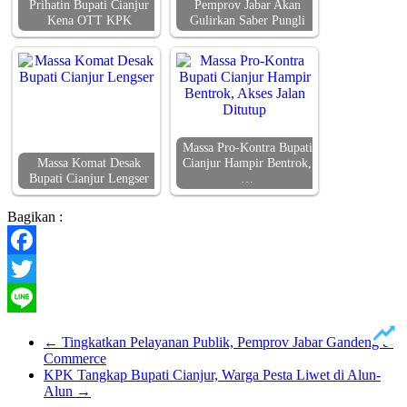
Prihatin Bupati Cianjur
Pemprov Jabar Akan
Kena OTT KPK
Gulirkan Saber Pungli
Massa Pro-Kontra Bupati
Massa Komat Desak
Cianjur Hampir Bentrok,
Bupati Cianjur Lengser
…
Bagikan :
Facebook
Twitter
Line
←
Tingkatkan Pelayanan Publik, Pemprov Jabar Gandeng e-
Commerce
KPK Tangkap Bupati Cianjur, Warga Pesta Liwet di Alun-
Alun
→