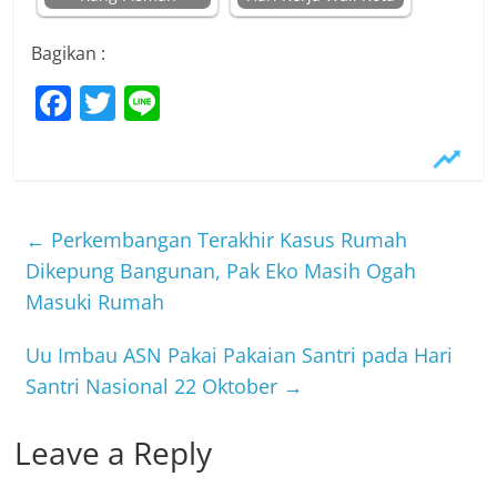
Bagikan :
F
T
Li
a
w
n
c
itt
e
e
er
b
←
Perkembangan Terakhir Kasus Rumah
o
Dikepung Bangunan, Pak Eko Masih Ogah
Masuki Rumah
o
k
Uu Imbau ASN Pakai Pakaian Santri pada Hari
Santri Nasional 22 Oktober
→
Leave a Reply