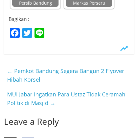
Persib Bandung
Markas Perseru
Bagikan :
F
T
Li
a
w
n
c
itt
e
e
er
b
←
Pemkot Bandung Segera Bangun 2 Flyover
o
Hibah Korsel
o
MUI Jabar Ingatkan Para Ustaz Tidak Ceramah
k
Politik di Masjid
→
Leave a Reply