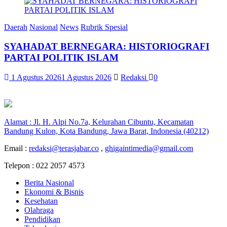
Daerah
Nasional
News
Rubrik Spesial
SYAHADAT BERNEGARA: HISTORIOGRAFI
PARTAI POLITIK ISLAM
1 Agustus 2026
1 Agustus 2026
Redaksi
0
Alamat : Jl. H. Alpi No.7a, Kelurahan Cibuntu, Kecamatan
Bandung Kulon, Kota Bandung, Jawa Barat, Indonesia (40212)
Email :
redaksi@terasjabar.co
,
ghigaintimedia@gmail.com
Telepon : 022 2057 4573
Berita Nasional
Ekonomi & Bisnis
Kesehatan
Olahraga
Pendidikan