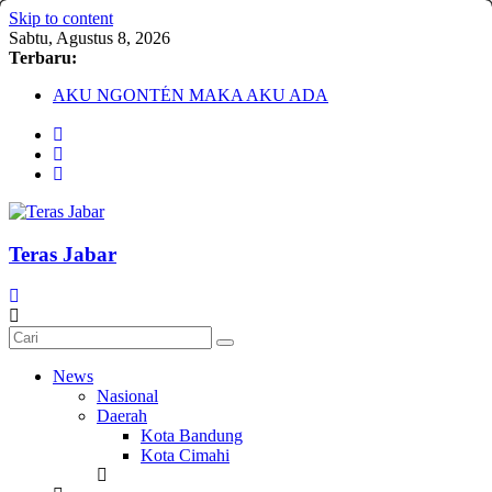
Skip to content
Sabtu, Agustus 8, 2026
Terbaru:
AKU NGONTÉN MAKA AKU ADA
Debat Publik Sidoarjo Bahas LGBTQ, Ustadz Yudi: Pintu
Taubat Selalu Terbuka
Darurat HIV pada Remaja, Solusi tak Menyentuh Masalah
Komnas Anti Pemurtadan Gandeng Dewan Dakwah Gelar
Seminar Nasional, Rumuskan Standarisasi Penanganan Kasus
Pemurtadan
Cetak Sejarah, 20 Ribu Anak PAUD/TK/RA di Bandung
Teras Jabar
Barat Siap Pecahkan Rekor MURI Lewat Festival Tunas
Siliwangi 2026
News
Nasional
Daerah
Kota Bandung
Kota Cimahi