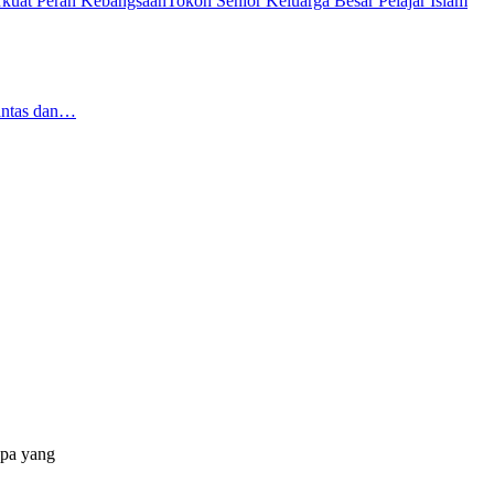
Tokoh Senior Keluarga Besar Pelajar Islam
antas dan…
apa yang