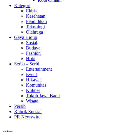
Kota Cimahi
Kategori
Ekbis
Kesehatan
Pendidikan
Teknologi
Olahraga
Gaya Hidup
Sosial
Budaya
Fashion
Hobi
Serba – Serbi
Entertainment
Event
Hikayat
Komunitas
Kuliner
Tokoh Jawa Barat
Wisata
Persib
Rubrik Spesial
PR Newswire