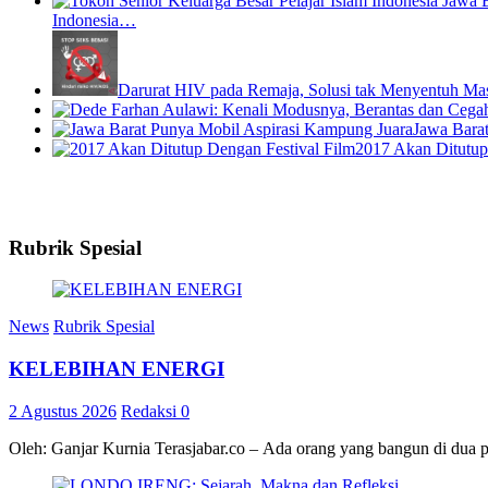
Indonesia…
Darurat HIV pada Remaja, Solusi tak Menyentuh Ma
Jawa Bara
2017 Akan Ditutup
Rubrik Spesial
News
Rubrik Spesial
KELEBIHAN ENERGI
2 Agustus 2026
Redaksi
0
Oleh: Ganjar Kurnia Terasjabar.co – Ada orang yang bangun di dua 