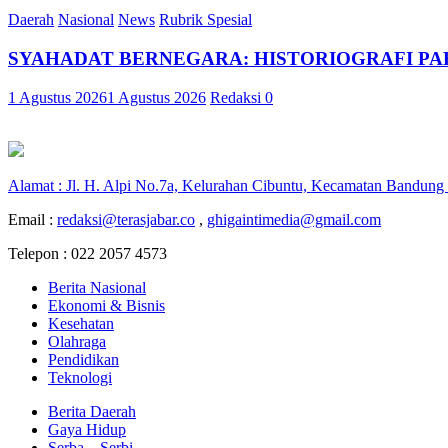
Daerah
Nasional
News
Rubrik Spesial
SYAHADAT BERNEGARA: HISTORIOGRAFI PAR
1 Agustus 2026
1 Agustus 2026
Redaksi
0
Alamat : Jl. H. Alpi No.7a, Kelurahan Cibuntu, Kecamatan Bandung
Email :
redaksi@terasjabar.co
,
ghigaintimedia@gmail.com
Telepon : 022 2057 4573
Berita Nasional
Ekonomi & Bisnis
Kesehatan
Olahraga
Pendidikan
Teknologi
Berita Daerah
Gaya Hidup
Serba – Serbi