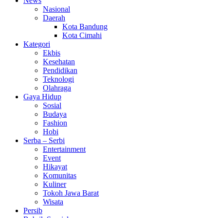
News
Nasional
Daerah
Kota Bandung
Kota Cimahi
Kategori
Ekbis
Kesehatan
Pendidikan
Teknologi
Olahraga
Gaya Hidup
Sosial
Budaya
Fashion
Hobi
Serba – Serbi
Entertainment
Event
Hikayat
Komunitas
Kuliner
Tokoh Jawa Barat
Wisata
Persib