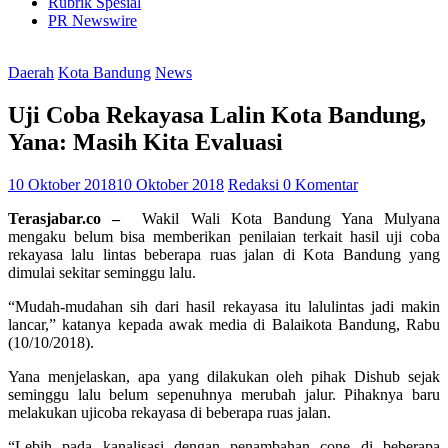
Rubrik Spesial
PR Newswire
Daerah
Kota Bandung
News
Uji Coba Rekayasa Lalin Kota Bandung,
Yana: Masih Kita Evaluasi
10 Oktober 2018
10 Oktober 2018
Redaksi
0 Komentar
Terasjabar.co –
Wakil Wali Kota Bandung Yana Mulyana
mengaku belum bisa memberikan penilaian terkait hasil uji coba
rekayasa lalu lintas beberapa ruas jalan di Kota Bandung yang
dimulai sekitar seminggu lalu.
“Mudah-mudahan sih dari hasil rekayasa itu lalulintas jadi makin
lancar,” katanya kepada awak media di Balaikota Bandung, Rabu
(10/10/2018).
Yana menjelaskan, apa yang dilakukan oleh pihak Dishub sejak
seminggu lalu belum sepenuhnya merubah jalur. Pihaknya baru
melakukan ujicoba rekayasa di beberapa ruas jalan.
“Lebih pada kanalisasi dengan penambahan cone di beberapa