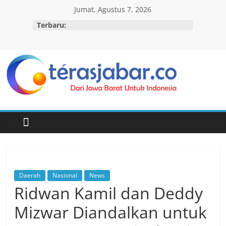
Skip
Jumat, Agustus 7, 2026
to
Terbaru:
content
Teras
Jabar
Daerah
Nasional
News
Ridwan Kamil dan Deddy
Mizwar Diandalkan untuk