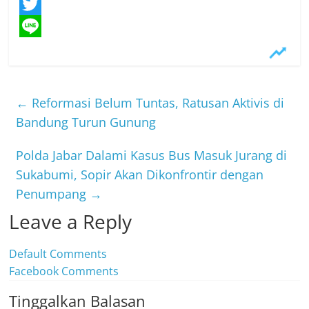
F
a
T
c
w
L
e
i
i
b
t
n
←
Reformasi Belum Tuntas, Ratusan Aktivis di
o
t
e
Bandung Turun Gunung
o
e
Polda Jabar Dalami Kasus Bus Masuk Jurang di
k
r
Sukabumi, Sopir Akan Dikonfrontir dengan
Penumpang
→
Leave a Reply
Default Comments
Facebook Comments
Tinggalkan Balasan