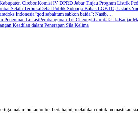
Komisi IV DPRD Jabar Tinjau Program Listrik P
Debat Publik Sidoarjo Bahas LGBTQ, Ustadz Y
“qod sabaktum sabkon baida”: Nasib…
Pembangunan Tol Cileunyi-Garut-Tasik-Banjar 
angan Keadilan dalam Penerapan Sila Kelima
pertiga malam bukan untuk bertahajud, melainkan untuk memastikan si