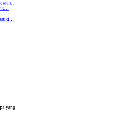
edesaan…
udi:…
Masuki…
apa yang