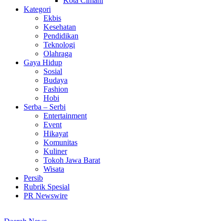
Kota Cimahi
Kategori
Ekbis
Kesehatan
Pendidikan
Teknologi
Olahraga
Gaya Hidup
Sosial
Budaya
Fashion
Hobi
Serba – Serbi
Entertainment
Event
Hikayat
Komunitas
Kuliner
Tokoh Jawa Barat
Wisata
Persib
Rubrik Spesial
PR Newswire