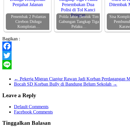
Penembak 2 Polantas
Polda Jabar Bentuk Tim
Sisa Komplo
Cirebon Diduga
Gabungan Tangkap Tiga
Pembunuh
Komplotan…
Pelaku…
Kara
Bagikan :
Facebook
Twitter
Line
←
Pekerja Migran Cianjur Rawan Jadi Korban Perdagangan M
Bocah SD Korban Bully di Bandung Belum Sekolah
→
Leave a Reply
Default Comments
Facebook Comments
Tinggalkan Balasan