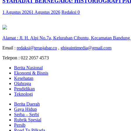
SYAHADAT BERNEGARA: HISTORIOGRAFI PAR
1 Agustus 2026
1 Agustus 2026
Redaksi
0
Alamat : Jl. H. Alpi No.7a, Kelurahan Cibuntu, Kecamatan Bandung
Email :
redaksi@terasjabar.co
,
ghigaintimedia@gmail.com
Telepon : 022 2057 4573
Berita Nasional
Ekonomi & Bisnis
Kesehatan
Olahraga
Pendidikan
Teknologi
Berita Daerah
Gaya Hidup
Serba – Serbi
Rubrik Spesial
Persib
Road To Pilkada