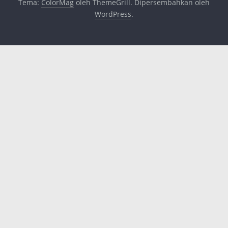
Tema:
ColorMag
oleh ThemeGrill. Dipersembahkan oleh
WordPress
.