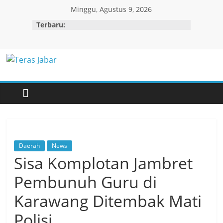
Skip
Minggu, Agustus 9, 2026
to
Terbaru:
content
Teras
Jabar
Daerah
News
Sisa Komplotan Jambret
Pembunuh Guru di
Karawang Ditembak Mati
Polisi