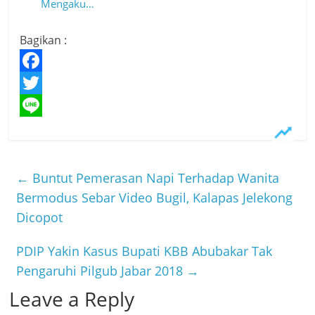
Mengaku…
Bagikan :
F
a
T
c
w
L
e
i
i
b
t
n
←
Buntut Pemerasan Napi Terhadap Wanita
o
t
e
Bermodus Sebar Video Bugil, Kalapas Jelekong
Dicopot
o
e
k
r
PDIP Yakin Kasus Bupati KBB Abubakar Tak
Pengaruhi Pilgub Jabar 2018
→
Leave a Reply