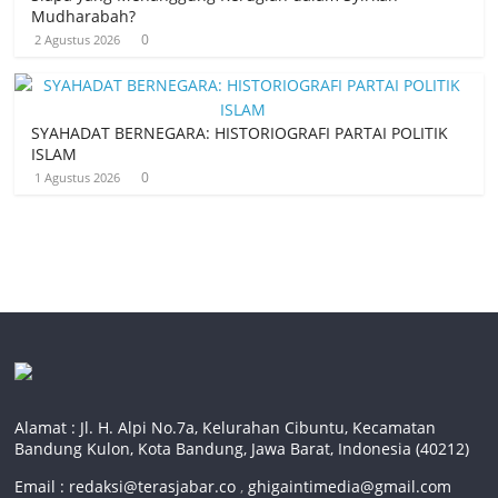
Mudharabah?
0
2 Agustus 2026
SYAHADAT BERNEGARA: HISTORIOGRAFI PARTAI POLITIK
ISLAM
0
1 Agustus 2026
Alamat : Jl. H. Alpi No.7a, Kelurahan Cibuntu, Kecamatan
Bandung Kulon, Kota Bandung, Jawa Barat, Indonesia (40212)
Email :
redaksi@terasjabar.co
,
ghigaintimedia@gmail.com