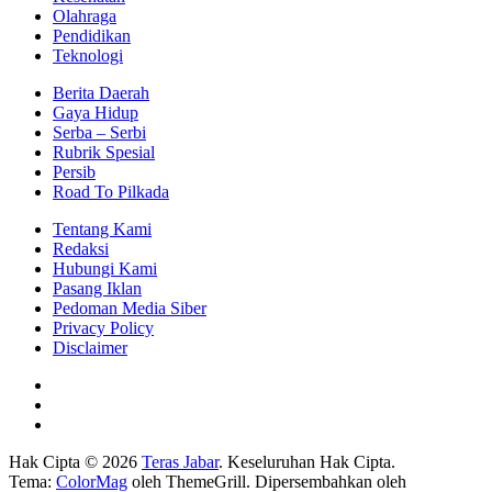
Olahraga
Pendidikan
Teknologi
Berita Daerah
Gaya Hidup
Serba – Serbi
Rubrik Spesial
Persib
Road To Pilkada
Tentang Kami
Redaksi
Hubungi Kami
Pasang Iklan
Pedoman Media Siber
Privacy Policy
Disclaimer
Hak Cipta © 2026
Teras Jabar
. Keseluruhan Hak Cipta.
Tema:
ColorMag
oleh ThemeGrill. Dipersembahkan oleh