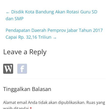
e
er
b
←
Disdik Kota Bandung Akan Rotasi Guru SD
o
dan SMP
o
Pendapatan Daerah Pemprov Jabar Tahun 2017
k
Capai Rp. 32,16 Triliun
→
Leave a Reply
Tinggalkan Balasan
Alamat email Anda tidak akan dipublikasikan.
Ruas yang
wajib ditandai
*