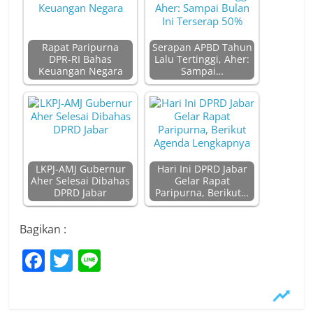
Rapat Paripurna
Serapan APBD Tahun
DPR-RI Bahas
Lalu Tertinggi, Aher:
Keuangan Negara
Sampai…
LKPJ-AMJ Gubernur
Hari Ini DPRD Jabar
Aher Selesai Dibahas
Gelar Rapat
DPRD Jabar
Paripurna, Berikut…
Bagikan :
F
T
Li
a
w
n
c
itt
e