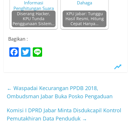
Diserang Hacker,
KPU Jabar: Tunggu
KPU Tunda
Hasil Resmi, Hitung
Penggunaan Sistem…
Cepat Hanya…
Bagikan :
F
T
Li
a
w
n
c
itt
e
e
er
b
←
Waspadai Kecurangan PPDB 2018,
o
Ombudsman Jabar Buka Posko Pengaduan
o
Komisi I DPRD Jabar Minta Disdukcapil Kontrol
k
Pemutakhiran Data Penduduk
→