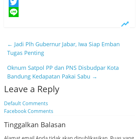
F
a
T
c
w
L
e
i
i
b
t
n
←
Jadi Plh Gubernur Jabar, Iwa Siap Emban
o
t
e
Tugas Penting
o
e
Oknum Satpol PP dan PNS Disbudpar Kota
k
r
Bandung Kedapatan Pakai Sabu
→
Leave a Reply
Default Comments
Facebook Comments
Tinggalkan Balasan
Alamat email Anda tidak akan dipublikasikan.
Ruas yang