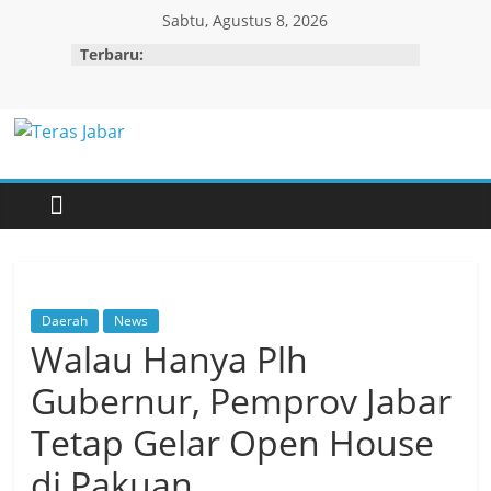
Skip
Sabtu, Agustus 8, 2026
to
Terbaru:
content
Teras
Jabar
Daerah
News
Walau Hanya Plh
Gubernur, Pemprov Jabar
Tetap Gelar Open House
di Pakuan