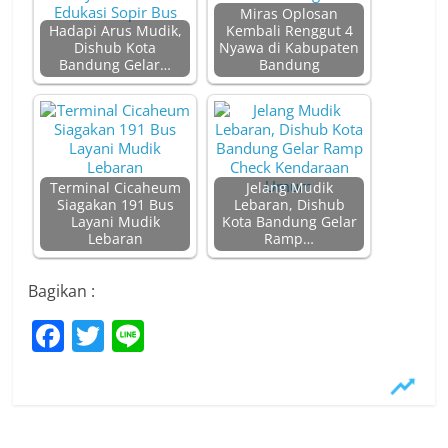
Miras Oplosan
Hadapi Arus Mudik,
Kembali Renggut 4
Dishub Kota
Nyawa di Kabupaten
Bandung Gelar…
Bandung
Terminal Cicaheum
Jelang Mudik
Siagakan 191 Bus
Lebaran, Dishub
Layani Mudik
Kota Bandung Gelar
Lebaran
Ramp…
Bagikan :
F
T
Li
a
w
n
c
itt
e
e
er