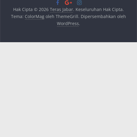
Hak Cipta © 2026
Teras Jabar
. Keseluruhan Hak Cipta.
Tema:
ColorMag
oleh ThemeGrill. Dipersembahkan oleh
WordPress
.