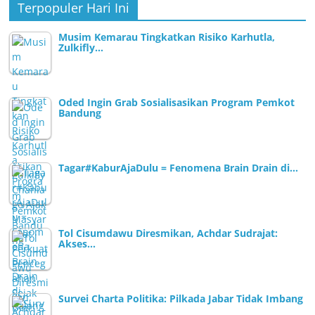
Terpopuler Hari Ini
Musim Kemarau Tingkatkan Risiko Karhutla,
Zulkifly…
Oded Ingin Grab Sosialisasikan Program Pemkot
Bandung
Tagar#KaburAjaDulu = Fenomena Brain Drain di…
Tol Cisumdawu Diresmikan, Achdar Sudrajat:
Akses…
Survei Charta Politika: Pilkada Jabar Tidak Imbang