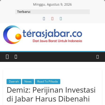
Skip
Minggu, Agustus 9, 2026
to
Terbaru:
content
Teras
Jabar
Daerah
News
Road To Pilkada
Demiz: Perijinan Investasi
di Jabar Harus Dibenahi