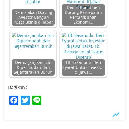
Demiz Komitmen
Demiz akan Dorong
Dorong Percepatan
Investor Bangun
Pertumbuhan
Pusat Bisnis di Jabar
Ekonomi…
Demiz Janjikan Izin
TB Hasanudin Beri
Dipermudah dan
Syarat Untuk Investor
Sejahterakan Buruh
di Jawa…
Bagikan :
F
T
Li
a
w
n
c
itt
e
e
er