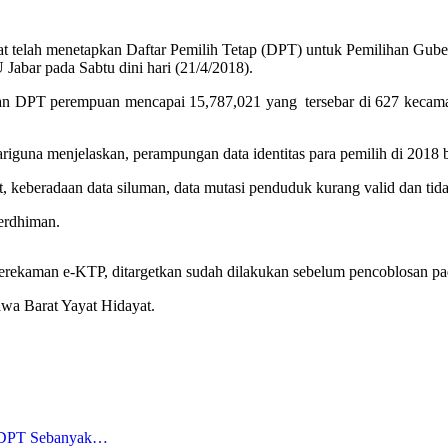
telah menetapkan Daftar Pemilih Tetap (DPT) untuk Pemilihan Gubern
Jabar pada Sabtu dini hari (21/4/2018).
gkan DPT perempuan mencapai 15,787,021 yang tersebar di 627 kecam
guna menjelaskan, perampungan data identitas para pemilih di 2018 
t, keberadaan data siluman, data mutasi penduduk kurang valid dan tid
Ferdhiman.
perekaman e-KTP, ditargetkan sudah dilakukan sebelum pencoblosan pa
awa Barat Yayat Hidayat.
 DPT Sebanyak…