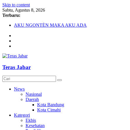
Skip to content
Sabtu, Agustus 8, 2026
Terbaru:
AKU NGONTÉN MAKA AKU ADA
Debat Publik Sidoarjo Bahas LGBTQ, Ustadz Yudi: Pintu Taub
Darurat HIV pada Remaja, Solusi tak Menyentuh Masalah
Komnas Anti Pemurtadan Gandeng Dewan Dakwah Gelar Semin
Cetak Sejarah, 20 Ribu Anak PAUD/TK/RA di Bandung Barat 
Teras Jabar
News
Nasional
Daerah
Kota Bandung
Kota Cimahi
Kategori
Ekbis
Kesehatan