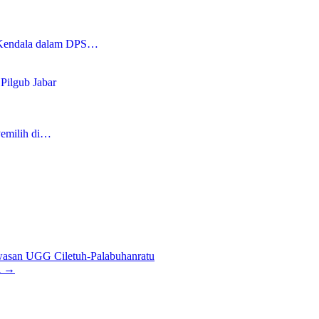
 Kendala dalam DPS…
Pilgub Jabar
Pemilih di…
awasan UGG Ciletuh-Palabuhanratu
i
→