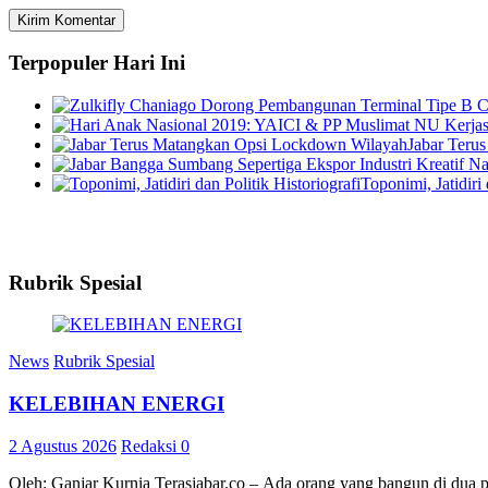
Terpopuler Hari Ini
Jabar Teru
Toponimi, Jatidiri 
Rubrik Spesial
News
Rubrik Spesial
KELEBIHAN ENERGI
2 Agustus 2026
Redaksi
0
Oleh: Ganjar Kurnia Terasjabar.co – Ada orang yang bangun di dua 