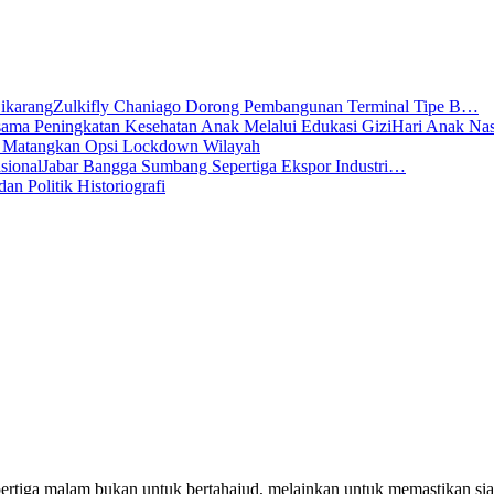
Zulkifly Chaniago Dorong Pembangunan Terminal Tipe B…
Hari Anak Na
s Matangkan Opsi Lockdown Wilayah
Jabar Bangga Sumbang Sepertiga Ekspor Industri…
dan Politik Historiografi
pertiga malam bukan untuk bertahajud, melainkan untuk memastikan si