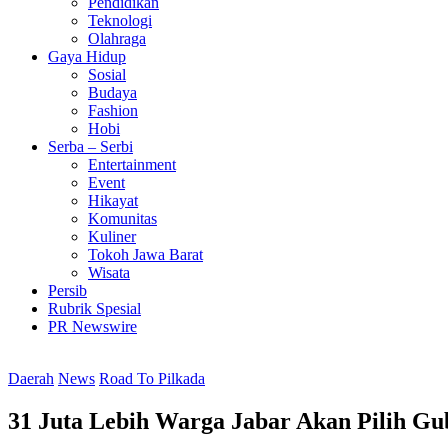
Pendidikan
Teknologi
Olahraga
Gaya Hidup
Sosial
Budaya
Fashion
Hobi
Serba – Serbi
Entertainment
Event
Hikayat
Komunitas
Kuliner
Tokoh Jawa Barat
Wisata
Persib
Rubrik Spesial
PR Newswire
Daerah
News
Road To Pilkada
31 Juta Lebih Warga Jabar Akan Pilih G