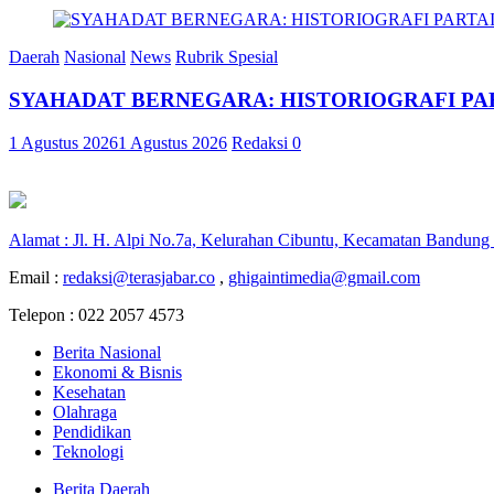
Daerah
Nasional
News
Rubrik Spesial
SYAHADAT BERNEGARA: HISTORIOGRAFI PAR
1 Agustus 2026
1 Agustus 2026
Redaksi
0
Alamat : Jl. H. Alpi No.7a, Kelurahan Cibuntu, Kecamatan Bandung
Email :
redaksi@terasjabar.co
,
ghigaintimedia@gmail.com
Telepon : 022 2057 4573
Berita Nasional
Ekonomi & Bisnis
Kesehatan
Olahraga
Pendidikan
Teknologi
Berita Daerah