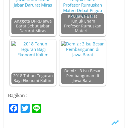
KPU Jawa Barat
Anggota DPRD Jawa
Tunjuk Enam
Barat Sebut Jabar
Profesor Rumuskan
Darurat Miras
Materi…
Demiz : 3 Isu Besar
2018 Tahun Teguran
Pembangunan di
Bagi Ekonomi Kaltim
Jawa Barat
Bagikan :
F
T
Li
a
w
n
c
itt
e