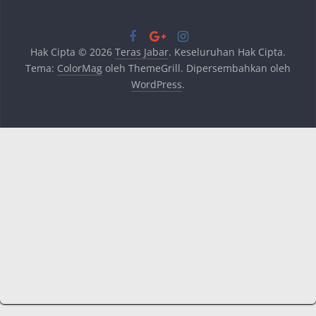
Hak Cipta © 2026
Teras Jabar
. Keseluruhan Hak Cipta.
Tema:
ColorMag
oleh ThemeGrill. Dipersembahkan oleh
WordPress
.