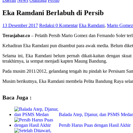
Daerah
News
Olahraga
Persib
Eka Ramdani Berlabuh di Persib
13 Desember 2017
Redaksi
0 Komentar
Eka Ramdani
,
Mario Gomez
Terasjabar.co
– Pelatih Persib Mario Gomez dan Fernando Soler te
Kehadiran Eka Ramdani pun disambut para awak media. Belum diketah
Selama ini, Eka Ramdani belum pernah dikait-kaitan dengan skua
terakhirnya, ia sempat menjadi kapten Maung Bandung.
Pada musim 2011/2012, gelandang tengah itu pindah ke Persisam Sama
Musim berikutnya, Eka Ramdani membela Pelita Bandung Raya sela
Baca Juga :
Balada Atep, Djanur, dan PSMS Meda
Persib Harus Puas dengan Hasil Akhir