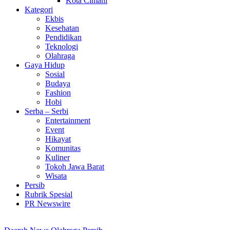
Kota Cimahi
Kategori
Ekbis
Kesehatan
Pendidikan
Teknologi
Olahraga
Gaya Hidup
Sosial
Budaya
Fashion
Hobi
Serba – Serbi
Entertainment
Event
Hikayat
Komunitas
Kuliner
Tokoh Jawa Barat
Wisata
Persib
Rubrik Spesial
PR Newswire