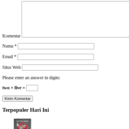
Komentar
Nama
*
Email
*
Situs Web
Please enter an answer in digits:
two × five =
Terpopuler Hari Ini