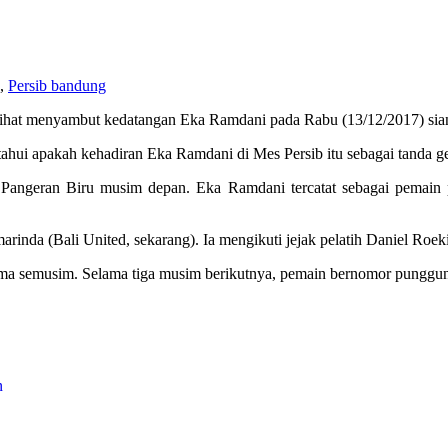
,
Persib bandung
rlihat menyambut kedatangan Eka Ramdani pada Rabu (13/12/2017) sia
ui apakah kehadiran Eka Ramdani di Mes Persib itu sebagai tanda gel
t Pangeran Biru musim depan. Eka Ramdani tercatat sebagai pemai
rinda (Bali United, sekarang). Ia mengikuti jejak pelatih Daniel Roek
ma semusim. Selama tiga musim berikutnya, pemain bernomor punggu
n