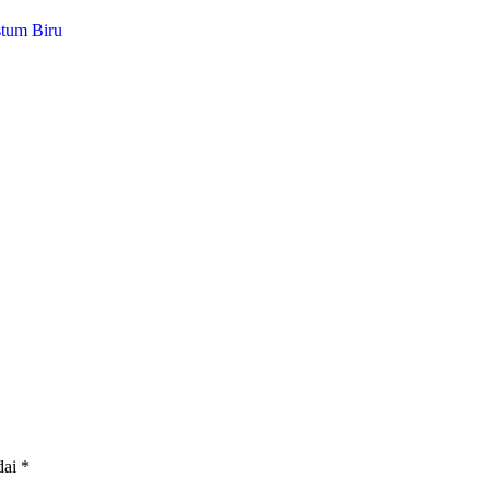
stum Biru
dai
*