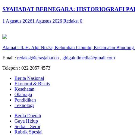
SYAHADAT BERNEGARA: HISTORIOGRAFI PAR
1 Agustus 2026
1 Agustus 2026
Redaksi
0
Alamat : Jl. H. Alpi No.7a, Kelurahan Cibuntu, Kecamatan Bandung
Email :
redaksi@terasjabar.co
,
ghigaintimedia@gmail.com
Telepon : 022 2057 4573
Berita Nasional
Ekonomi & Bisnis
Kesehatan
Olahraga
Pendidikan
Teknologi
Berita Daerah
Gaya Hidup
Serba – Serbi
Rubrik Spesial