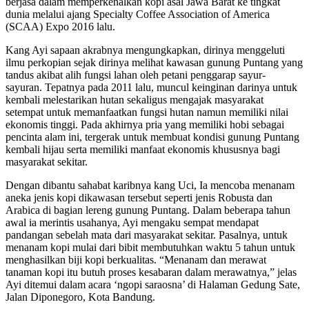
berjasa dalam memperkenalkan kopi asal Jawa Barat ke tingkat
dunia melalui ajang Specialty Coffee Association of America
(SCAA) Expo 2016 lalu.
Kang Ayi sapaan akrabnya mengungkapkan, dirinya menggeluti
ilmu perkopian sejak dirinya melihat kawasan gunung Puntang yang
tandus akibat alih fungsi lahan oleh petani penggarap sayur-
sayuran. Tepatnya pada 2011 lalu, muncul keinginan darinya untuk
kembali melestarikan hutan sekaligus mengajak masyarakat
setempat untuk memanfaatkan fungsi hutan namun memiliki nilai
ekonomis tinggi. Pada akhirnya pria yang memiliki hobi sebagai
pencinta alam ini, tergerak untuk membuat kondisi gunung Puntang
kembali hijau serta memiliki manfaat ekonomis khususnya bagi
masyarakat sekitar.
Dengan dibantu sahabat karibnya kang Uci, Ia mencoba menanam
aneka jenis kopi dikawasan tersebut seperti jenis Robusta dan
Arabica di bagian lereng gunung Puntang. Dalam beberapa tahun
awal ia merintis usahanya, Ayi mengaku sempat mendapat
pandangan sebelah mata dari masyarakat sekitar. Pasalnya, untuk
menanam kopi mulai dari bibit membutuhkan waktu 5 tahun untuk
menghasilkan biji kopi berkualitas. “Menanam dan merawat
tanaman kopi itu butuh proses kesabaran dalam merawatnya,” jelas
Ayi ditemui dalam acara ‘ngopi saraosna’ di Halaman Gedung Sate,
Jalan Diponegoro, Kota Bandung.