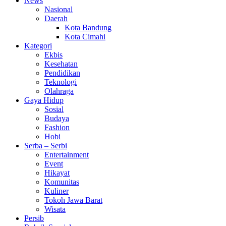
News
Nasional
Daerah
Kota Bandung
Kota Cimahi
Kategori
Ekbis
Kesehatan
Pendidikan
Teknologi
Olahraga
Gaya Hidup
Sosial
Budaya
Fashion
Hobi
Serba – Serbi
Entertainment
Event
Hikayat
Komunitas
Kuliner
Tokoh Jawa Barat
Wisata
Persib