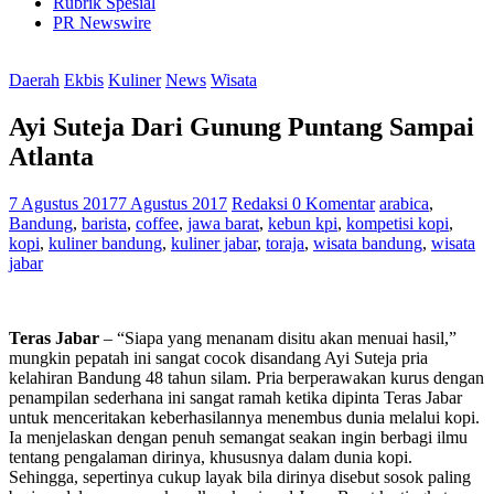
Rubrik Spesial
PR Newswire
Daerah
Ekbis
Kuliner
News
Wisata
Ayi Suteja Dari Gunung Puntang Sampai
Atlanta
7 Agustus 2017
7 Agustus 2017
Redaksi
0 Komentar
arabica
,
Bandung
,
barista
,
coffee
,
jawa barat
,
kebun kpi
,
kompetisi kopi
,
kopi
,
kuliner bandung
,
kuliner jabar
,
toraja
,
wisata bandung
,
wisata
jabar
Teras Jabar
– “Siapa yang menanam disitu akan menuai hasil,”
mungkin pepatah ini sangat cocok disandang Ayi Suteja pria
kelahiran Bandung 48 tahun silam. Pria berperawakan kurus dengan
penampilan sederhana ini sangat ramah ketika dipinta Teras Jabar
untuk menceritakan keberhasilannya menembus dunia melalui kopi.
Ia menjelaskan dengan penuh semangat seakan ingin berbagi ilmu
tentang pengalaman dirinya, khususnya dalam dunia kopi.
Sehingga, sepertinya cukup layak bila dirinya disebut sosok paling