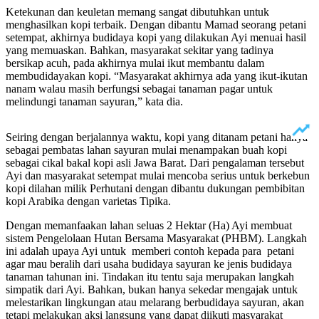
Ketekunan dan keuletan memang sangat dibutuhkan untuk
menghasilkan kopi terbaik. Dengan dibantu Mamad seorang petani
setempat, akhirnya budidaya kopi yang dilakukan Ayi menuai hasil
yang memuaskan. Bahkan, masyarakat sekitar yang tadinya
bersikap acuh, pada akhirnya mulai ikut membantu dalam
membudidayakan kopi. “Masyarakat akhirnya ada yang ikut-ikutan
nanam walau masih berfungsi sebagai tanaman pagar untuk
melindungi tanaman sayuran,” kata dia.
Seiring dengan berjalannya waktu, kopi yang ditanam petani hanya
sebagai pembatas lahan sayuran mulai menampakan buah kopi
sebagai cikal bakal kopi asli Jawa Barat. Dari pengalaman tersebut
Ayi dan masyarakat setempat mulai mencoba serius untuk berkebun
kopi dilahan milik Perhutani dengan dibantu dukungan pembibitan
kopi Arabika dengan varietas Tipika.
Dengan memanfaakan lahan seluas 2 Hektar (Ha) Ayi membuat
sistem Pengelolaan Hutan Bersama Masyarakat (PHBM). Langkah
ini adalah upaya Ayi untuk memberi contoh kepada para petani
agar mau beralih dari usaha budidaya sayuran ke jenis budidaya
tanaman tahunan ini. Tindakan itu tentu saja merupakan langkah
simpatik dari Ayi. Bahkan, bukan hanya sekedar mengajak untuk
melestarikan lingkungan atau melarang berbudidaya sayuran, akan
tetapi melakukan aksi langsung yang dapat diikuti masyarakat