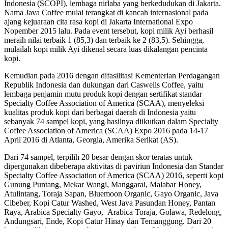
Indonesia (SCOPI), lembaga nirlaba yang berkedudukan di Jakarta.
Nama Java Coffee mulai terangkat di kancah internasional pada
ajang kejuaraan cita rasa kopi di Jakarta International Expo
Nopember 2015 lalu. Pada event tersebut, kopi milik Ayi berhasil
meraih nilai terbaik 1 (85,3) dan terbaik ke 2 (83,5). Sehingga,
mulailah kopi milik Ayi dikenal secara luas dikalangan pencinta
kopi.
Kemudian pada 2016 dengan difasilitasi Kementerian Perdagangan
Republik Indonesia dan dukungan dari Caswells Coffee, yaitu
lembaga penjamin mutu produk kopi dengan sertifikat standar
Specialty Coffee Association of America (SCAA), menyeleksi
kualitas produk kopi dari berbagai daerah di Indonesia yaitu
sebanyak 74 sampel kopi, yang hasilnya diikutkan dalam Specialty
Coffee Association of America (SCAA) Expo 2016 pada 14-17
April 2016 di Atlanta, Georgia, Amerika Serikat (AS).
Dari 74 sampel, terpilih 20 besar dengan skor teratas untuk
dipergunakan dibeberapa aktivitas di paviriun Indonesia dan Standar
Specialty Coffee Association of America (SCAA) 2016, seperti kopi
Gunung Puntang, Mekar Wangi, Manggarai, Malabar Honey,
Atulintang, Toraja Sapan, Bluemoon Organic, Gayo Organic, Java
Cibeber, Kopi Catur Washed, West Java Pasundan Honey, Pantan
Raya, Arabica Specialty Gayo, Arabica Toraja, Golawa, Redelong,
Andungsari, Ende, Kopi Catur Hinay dan Temanggung. Dari 20