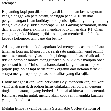
setempat.
Replanting kopi pun dilakukannya di lahan-lahan bekas sayuran
yang ditinggalkan para petani, sehingga pada 2016 ini luas
pengembangan lahan budidaya kopi jenis Tipika di gunung Puntang
yang dikelola Ayi sudah mencapai 4 Ha. Gayung bersambut, usaha
dan jerih payahnya akhirnya mendapat dukungan dari PT. Olam
yang bergerak dibidang agribisnis dengan memberikan bibit kopi
kepada kelompok tani yang dia bentuk.
Ada bagian cerita unik dipaparkan Ayi mengenai cara memilihara
tanaman kopi ini. Menurutnya, salah satu pantangan yang paling
mendasar untuk menghasilkan kopi dengan kualitas terbaik adalah
tidak diperbolehkannya menggunakan pupuk kimia maupun obat
pembasmi hama. “Ini semua harus alami kang, kalau mau pake
pupuk juga boleh tapi harus pupuk organik dari kotoran ternak,”
seraya menghirup kopi panas berkualitas yang dia sajikan.
Untuk menghasilkan Kopi berkualitas Ayi menceritakan, biji kopi
yang telah masak di pohon harus dilakukan penyortiran dengan
tingkat kematangan yang berbeda. Sampai akhirnya dia menemukan
formulasi sendiri untuk menciptakan kopi yang memiliki kualitas
yang diakui dunia.
Melalui lembaga yang bernama Sustainable Coffee Platform of