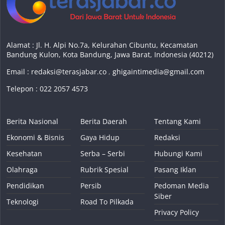
Kesehatan
Serba – Serbi
Hubungi Kami
Olahraga
Rubrik Spesial
Pasang Iklan
Pendidikan
Persib
Pedoman Media
Siber
Teknologi
Road To Pilkada
Privacy Policy
Disclaimer
Hak Cipta © 2026
Teras Jabar
. Keseluruhan Hak Cipta.
Tema:
ColorMag
oleh ThemeGrill. Dipersembahkan oleh
WordPress
.