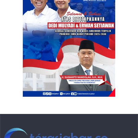
Alamat : Jl. H. Alpi No.7a, Kelurahan Cibuntu, Kecamatan
Bandung Kulon, Kota Bandung, Jawa Barat, Indonesia (40212)
Email :
redaksi@terasjabar.co
,
ghigaintimedia@gmail.com
Telepon : 022 2057 4573
Berita Nasional
Berita Daerah
Tentang Kami
Ekonomi & Bisnis
Gaya Hidup
Redaksi