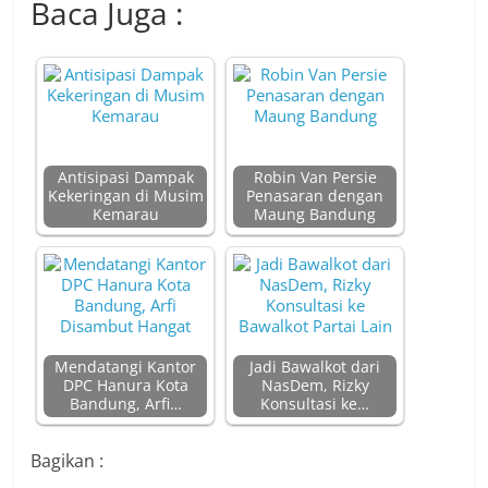
Mendatangi Kantor
Jadi Bawalkot dari
DPC Hanura Kota
NasDem, Rizky
Bandung, Arfi…
Konsultasi ke…
Bagikan :
F
T
Li
a
w
n
c
itt
e
e
er
b
←
Karyawisata Pelajar Belanda di Indonesia
o
Berita Duka, Pemandu Acara Dr. OZ Indonesia,
o
Ryan Thamrin Dikabarkan Meninggal
→
k