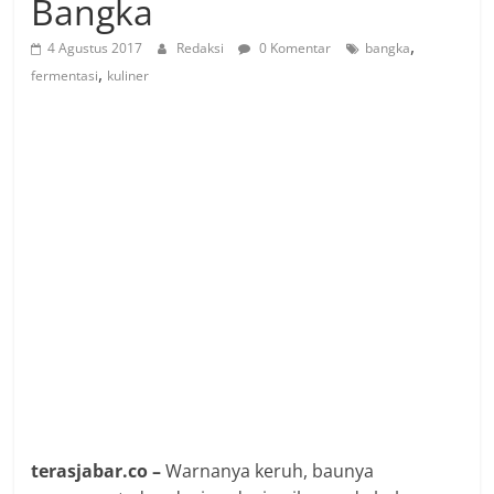
Bangka
,
4 Agustus 2017
Redaksi
0 Komentar
bangka
,
fermentasi
kuliner
terasjabar.co –
Warnanya keruh, baunya
menyengat, dan daging-daging ikan rada halus.
Sekilas seperti tak ada yang menarik dari kuliner
khas Bangka yakni Rusip. Namun, apa rasanya
ketika dicicipi?
Saya sempat beberapa kali mencicipi rusip saat
berwisata kuliner di Bangka, Kepulauan Bangka
Belitung. Rasa asam yang kuat dan pedas tertinggal
di lidah.
Waktu itu, saya menyantap rusip bersama lempah
kuning, nasi yang masih panas, dan lalapan.