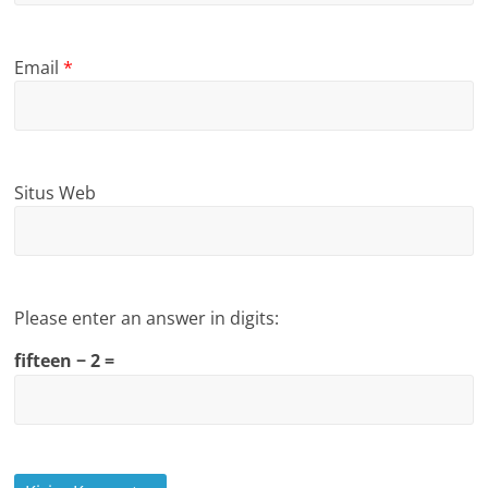
Please enter an answer in digits:
fifteen − 2 =
Terpopuler Hari Ini
2017 Akan Ditutup Dengan Festival Film
Dede Farhan Aulawi: Kenali Modusnya, Berantas
dan…