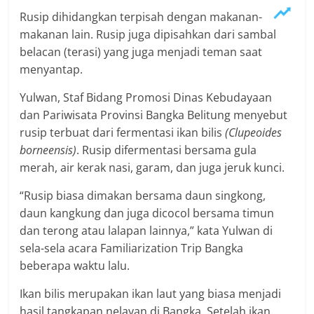
“Rusip biasa dimakan bersama daun singkong,
daun kangkung dan juga dicocol bersama timun
dan terong atau lalapan lainnya,” kata Yulwan di
sela-sela acara Familiarization Trip Bangka
beberapa waktu lalu.
Ikan bilis merupakan ikan laut yang biasa menjadi
hasil tangkapan nelayan di Bangka. Setelah ikan
difermentasi dan mengeluarkan bau asam,
kemudian diolah bersama bawang dan cabai.
“Rusip bisa dimakan saat pagi, siang dan malam.
Rusip itu juga dianggap seperti lauk saat makan,”
katanya.
Selain rusip, Bangka punya beberapa olahan
fermentasi beragam hasil laut, mulai dari calo atau
fermentasi udang, pekasam yang berupa
fermentasi kerakap dan berasa sangat ekstrem.