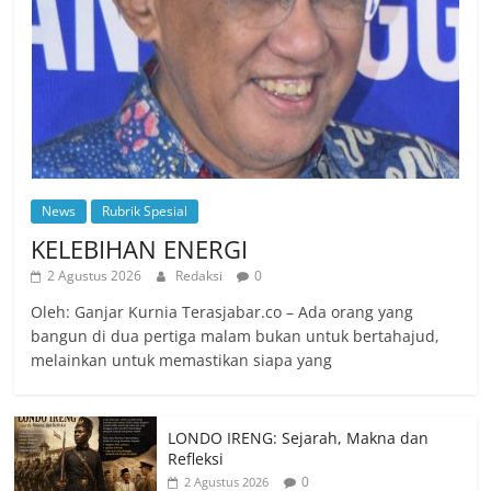
Oleh: Ganjar Kurnia Terasjabar.co – Ada orang yang
bangun di dua pertiga malam bukan untuk bertahajud,
melainkan untuk memastikan siapa yang
LONDO IRENG: Sejarah, Makna dan
Refleksi
0
2 Agustus 2026
Skor IQ dan Kelayakan Seorang
Pemimpin Publik
0
2 Agustus 2026
Siapa yang Menanggung Kerugian
dalam Syirkah Mudharabah?
0
2 Agustus 2026
SYAHADAT BERNEGARA: