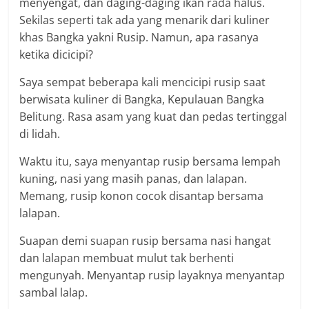
Memang, rusip konon cocok disantap bersama
lalapan.
Suapan demi suapan rusip bersama nasi hangat
dan lalapan membuat mulut tak berhenti
mengunyah. Menyantap rusip layaknya menyantap
sambal lalap.
Rusip dihidangkan terpisah dengan makanan-
makanan lain. Rusip juga dipisahkan dari sambal
belacan (terasi) yang juga menjadi teman saat
menyantap.
Yulwan, Staf Bidang Promosi Dinas Kebudayaan
dan Pariwisata Provinsi Bangka Belitung menyebut
rusip terbuat dari fermentasi ikan bilis
(Clupeoides
borneensis)
. Rusip difermentasi bersama gula
merah, air kerak nasi, garam, dan juga jeruk kunci.