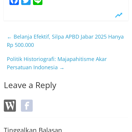
F
T
Li
a
w
n
c
itt
e
e
er
b
←
Belanja Efektif, Silpa APBD Jabar 2025 Hanya
o
Rp 500.000
o
Politik Historiografi: Majapahitisme Akar
k
Persatuan Indonesia
→
Leave a Reply
Tinggalkan Balasan